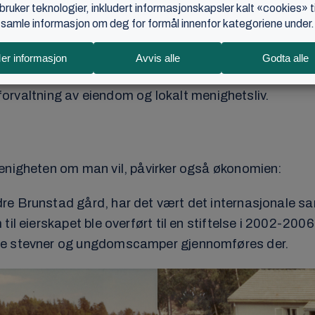
en prosentandel av sin bruttoinntekt i gave til sin l
BCC-forbundet kan budsjettere innenfor, maksimalt 
evner, medievirksomhet, misjon og administrasjon. St
te for at flest mulig oppgaver kan utføres av frivillige
 forvaltning av eiendom og lokalt menighetsliv.
menigheten om man vil, påvirker også økonomien:
dre Brunstad gård, har det vært det internasjonale 
il eierskapet ble overført til en stiftelse i 2002-2006
ale stevner og ungdomscamper gjennomføres der.