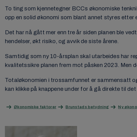
To ting som kjennetegner BCCs økonomiske tenkni
opp en solid økonomi som blant annet styres etter 
Det har nå gått mer enn tre år siden planen ble vedt
hendelser, økt risiko, og avvik de siste årene.
Samtidig som ny 10-årsplan skal utarbeides har rep
kvalitetssikre planen frem mot påsken 2023. Men det
Totaløkonomien i trossamfunnet er sammensatt og he
kan klikke på knappene under for å gå direkte til de
Økonomiske faktorer
Brunstads betydning
Ny økono