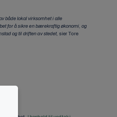
v både lokal virksomhet i alle
et for å sikre en bærekraftig økonomi, og
stad og til driften av stedet,
sier Tore