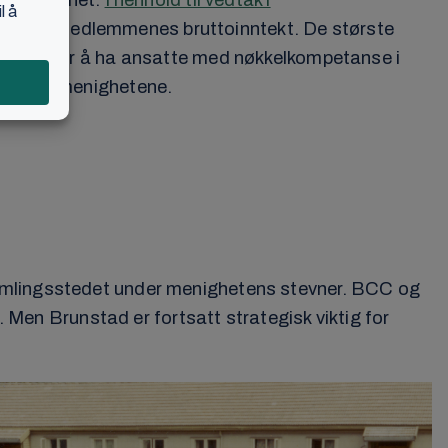
okalmenighet.
I henhold til vedtak i
10% av medlemmenes bruttoinntekt. De største
rategien er å ha ansatte med nøkkelkompetanse i
 fra lokalmenighetene.
samlingsstedet under menighetens stevner. BCC og
. Men Brunstad er fortsatt strategisk viktig for