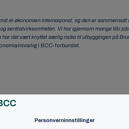
emst er økonomien internasjonal, og den er sammensatt a
og sentralvirksomheten. Vi har igjennom mange tiår jobb
 har det vært knyttet særlig risiko til utbyggingen på Brun
onomiansvarlig i BCC-forbundet.