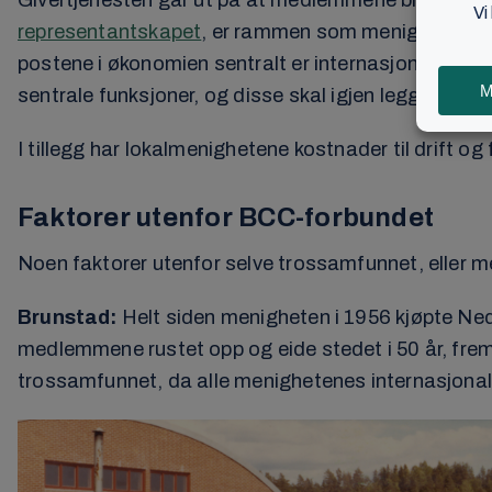
Givertjenesten går ut på at medlemmene bidrar med 
representantskapet
, er rammen som menigheter i 
postene i økonomien sentralt er internasjonale st
sentrale funksjoner, og disse skal igjen legge til ret
I tillegg har lokalmenighetene kostnader til drift og
Faktorer utenfor BCC-forbundet
Noen faktorer utenfor selve trossamfunnet, eller 
Brunstad:
Helt siden menigheten i 1956 kjøpte Ne
medlemmene rustet opp og eide stedet i 50 år, frem t
trossamfunnet, da alle menighetenes internasjon