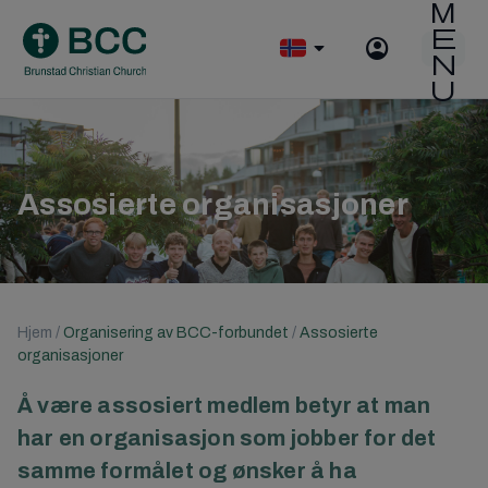
Skip
to
O
content
p
e
n
m
o
b
Assosierte organisasjoner
i
l
e
m
e
n
Hjem
/
Organisering av BCC-forbundet
/
Assosierte
u
organisasjoner
Å være assosiert medlem betyr at man
har en organisasjon som jobber for det
samme formålet og ønsker å ha