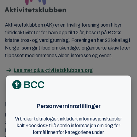
Aktivitetsklubben (AK) er en frivillig forening som tilbyr
fritidsaktiviteter for barn opp til 13 år, basert på BCCs
kristne tros- og verdigrunnlag. Foreningen har 22 lokallag i
Norge, som gir tilbud om ukentlige, organiserte aktiviteter
tilpasset medlemmenes alder, interesse og evner.
Les mer på aktivitetsklubben.org
Fellestjenester i BCC-forbundet
BCC-forbundets fellestjenester er en forening som er
assosiert medlem av forbundet, og yter tjenester internt.
Det vil si til sentralorganisasjonen, fellestiltak og nasjonale