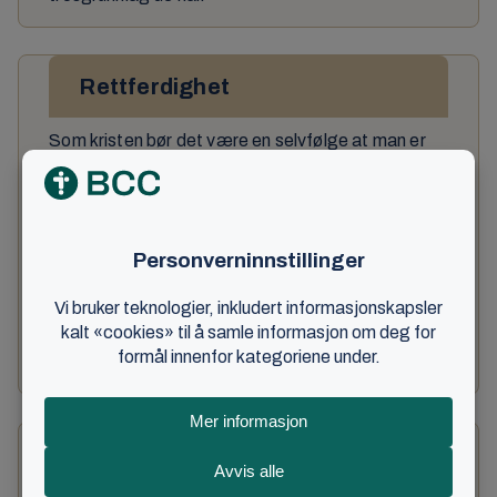
Rettferdighet
Som kristen bør det være en selvfølge at man er
rettferdig i pengesaker og følger landets lover.
Dette er utgangspunktet for den dypere
rettferdighet, hvor man erkjenner sitt
utgangspunkt som selvisk menneske og ved Kristi
kors kan nekte onde tanker og gjerninger. På
denne måten kan det gode få vokse fram i oss,
noe som blir til vårt eget, vår nestes, og
samfunnets beste.
Trofasthet