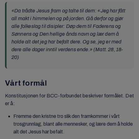
«
Da trådte Jesus fram og talte til dem: «Jeg har fått
all makt i himmelen og på jorden. Gå derfor og gjør
alle folkeslag til disipler: Døp dem til Faderens og
Sønnens og Den hellige ånds navn og lær dem å
holde alt det jeg har befalt dere. Og se, jeg er med
dere alle dager inntil verdens ende.
»
(Matt. 28, 18-
20)
Vårt formål
Konstitusjonen for BCC-forbundet beskriver formålet. Det
er å:
Fremme den kristne tro slik den framkommer i vårt
trosgrunnlag, blant alle mennesker, og lære dem å holde
alt det Jesus har befalt.