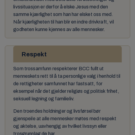
livssituasjon er derfor å elske Jesus med den
samme kjærlighet som han har elsket oss med.
Når kjærligheten til han blir en indre drivkraft, vil
godheten kunne kjennes av alle mennesker.
Respekt
Som trossamfunn respekterer BCC fullt ut
menneskets rett til å ta personlige valg i henhold til
de rettigheter samfunnet har fastsatt, for
eksempel når det gjelder religiøs og politisk frihet,
seksuell legning og familieliv.
Den troendes holdninger og livsførsel bør
gjenspeile at alle mennesker møtes med respekt
og aktelse, uavhengig av hvilket livssyn eller
trosgrunnlag de har.