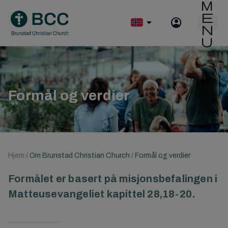
Skip
to
O
content
p
e
n
m
o
b
Formål og verdier
i
l
e
m
e
n
Hjem
/
Om Brunstad Christian Church
/
Formål og verdier
u
Formålet er basert på misjonsbefalingen i
Matteusevangeliet kapittel 28,18-20.