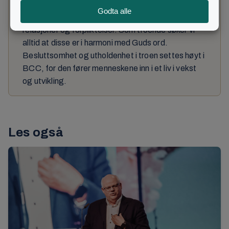
Trofastheten vises gjennom vårt forhold til Gud,
men, avspeiles også i våre mellommenneskelige
relasjoner og forpliktelser. Som troende søker vi
alltid at disse er i harmoni med Guds ord.
Besluttsomhet og utholdenhet i troen settes høyt i
BCC, for den fører menneskene inn i et liv i vekst
og utvikling.
Les også