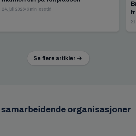
B
24. juli 2026
•
6 min lesetid
f
21.
Se flere artikler
 samarbeidende organisasjoner