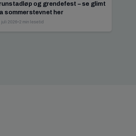
runstadløp og grendefest – se glimt
ra sommerstevnet her
 juli 2026
•
2 min lesetid