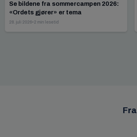
Se bildene fra sommercampen 2026:
«Ordets gjører» er tema
28. juli 2026
•
2 min lesetid
Fra