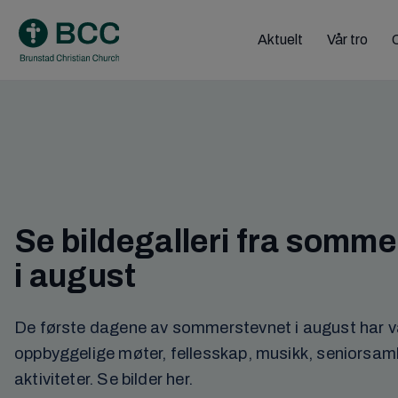
Skip
to
Aktuelt
Vår tro
content
Se bildegalleri fra somm
i august
De første dagene av sommerstevnet i august har v
oppbyggelige møter, fellesskap, musikk, seniorsaml
aktiviteter. Se bilder her.