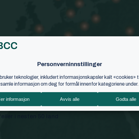
ter
eller i nesten 50 land