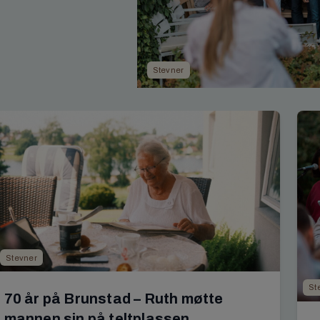
Stevner
Stevner
St
70 år på Brunstad – Ruth møtte
mannen sin på teltplassen