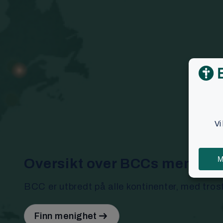
Oversikt over BCCs menighe
BCC er utbredt på alle kontinenter, med trosf
Finn menighet