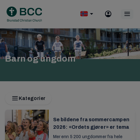
Skip
to
Op
content
mobile
menu
Barn og ungdom
Kategorier
Se bildene fra sommercampen
2026: «Ordets gjører» er tema
Mer enn 5 200 ungdommer fra hele