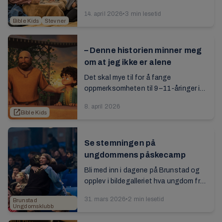
skjermen. De lever seg inn i historien
14. april 2026
•
3 min lesetid
om profeten Elisja og tjeneren hans:
Bible Kids
Stevner
...
– Denne historien minner meg
om at jeg ikke er alene
Det skal mye til for å fange
oppmerksomheten til 9–11-åringer i
dag. BCC Media har tatt denne
8. april 2026
utfordringen og forteller på en
open_in_new
Bible Kids
emosjonell måte ...
Se stemningen på
ungdommens påskecamp
Bli med inn i dagene på Brunstad og
opplev i bildegalleriet hva ungdom fra
hele verden er med p...
31. mars 2026
•
2 min lesetid
Brunstad
Ungdomsklubb