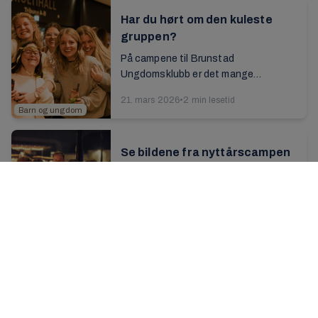
Har du hørt om den kuleste
gruppen?
På campene til Brunstad
Ungdomsklubb er det mange
aktiviteter å velge mellom møtene.
21. mars 2026
•
2 min lesetid
Programmet tilbyr for eksempel
Barn og ungdom
gaming, fotball, hockey – og en ...
Se bildene fra nyttårscampen
Nå er det kun minnene og
beslutningene igjen fra
nyttårscampen. Se bildene fra
23. januar 2026
•
2 min lesetid
Brunstad
feiringen med deltakere fra 26 land...
Ungdomsklubb
Bli med på årets første
ungdomsmøte
Nøkkelord for det nye året i Brunstad