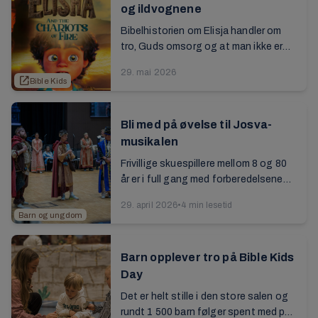
og ildvognene
Bibelhistorien om Elisja handler om
tro, Guds omsorg og at man ikke er
alene – selv når man er redd eller i
29. mai 2026
vanskelige situasjoner. Se hele den
open_in_new
Bible Kids
nye ...
Bli med på øvelse til Josva-
musikalen
Frivillige skuespillere mellom 8 og 80
år er i full gang med forberedelsene
til årets musikal på
29. april 2026
•
4 min lesetid
sommerstevnet. Den skal handle
Barn og ungdom
om troshelten ...
Barn opplever tro på Bible Kids
Day
Det er helt stille i den store salen og
rundt 1 500 barn følger spent med på