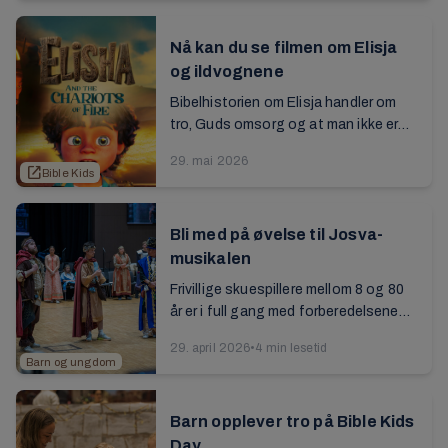
Nå kan du se filmen om Elisja
og ildvognene
Bibelhistorien om Elisja handler om
tro, Guds omsorg og at man ikke er
alene – selv når man er redd eller i
29. mai 2026
vanskelige situasjoner. Se hele den
open_in_new
Bible Kids
nye ...
Bli med på øvelse til Josva-
musikalen
Frivillige skuespillere mellom 8 og 80
år er i full gang med forberedelsene
til årets musikal på
29. april 2026
•
4 min lesetid
sommerstevnet. Den skal handle
Barn og ungdom
om troshelten ...
Barn opplever tro på Bible Kids
Day