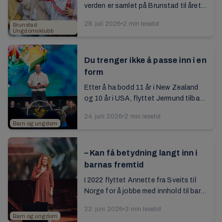
verden er samlet på Brunstad til årets
sommercamp. Se bildene her...
28. juli 2026
•
2 min lesetid
Brunstad
Ungdomsklubb
Du trenger ikke å passe inn i en
form
Etter å ha bodd 11 år i New Zealand
og 10 år i USA, flyttet Jermund tilbake
til Norge i 2023. Les intervjuet med
24. juni 2026
•
2 min lesetid
ham om hans arbeid med ungdommen
Barn og ungdom
i å...
– Kan få betydning langt inn i
barnas fremtid
I 2022 flyttet Annette fra Sveits til
Norge for å jobbe med innhold til barn.
Les intervju med henne fra
22. juni 2026
•
3 min lesetid
årsrapporten 2025...
Barn og ungdom