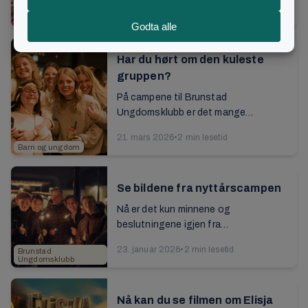
31. mars 2026
•
2 min lesetid
Brunstad
Ungdomsklubb
Har du hørt om den kuleste
gruppen?
På campene til Brunstad
Ungdomsklubb er det mange
aktiviteter å velge mellom møtene.
21. mars 2026
•
2 min lesetid
Programmet tilbyr for eksempel
Barn og ungdom
gaming, fotball, hockey – og en ...
Se bildene fra nyttårscampen
Nå er det kun minnene og
beslutningene igjen fra
nyttårscampen. Se bildene fra
23. januar 2026
•
2 min lesetid
Brunstad
feiringen med deltakere fra 26 land...
Ungdomsklubb
Nå kan du se filmen om Elisja