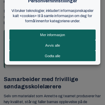
musikalen om Noah som ble vist sommeren 2025.
Disse ressursene brukes både på stevner og i lokale
søndagsskoler. Historiene skal være tro mot Bibelens
budskap, samtidig som de formidles på barnas premisser.
– I en tid med mange inntrykk og stemmer er det
avgjørende at barna møter et tydelig budskap om
kjærlighet og håp. Vi ønsker å gi barna et trygt
fundament for å utvikle en personlig tro på Gud og på
Jesus som frelser.
Samarbeider med frivillige
søndagsskolelærere
Selv om materialet som Annette og teamet produserer har
høy kvalitet, står og faller barnas opplevelse på de