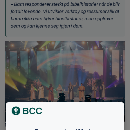
– Barn responderer sterkt på bibelhistorier når de blir
fortalt levende. Vi utvikler verktøy og ressurser slik at
barna ikke bare hører bibelhistorier, men opplever
dem og kan kjenne seg igjen i dem.
Frivillige fra BCC Eiker stiller opp som skuespillere i