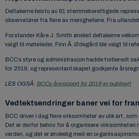
Deltakerne besto av 61 stemmeberettigede represen
observatører fra flere av menighetene. Fra utlandet
Forstander Kåre J. Smith ønsket deltakerne velkomm
valgt til møteleder, Finn Å. Ødegård ble valgt til ref
BCCs styre og administrasjon hadde forberedt sake
for 2019, og representantskapet godkjente årsregn
LES OGSÅ:
BCCs årsrapport for 2019 er publisert
Vedtektsendringer baner vei for fr
BCC driver i dag flere virksomheter av ulik art, s
Det er derfor behov for å organisere virksomheten m
verden, og det er ønskelig med en organisasjonsmo