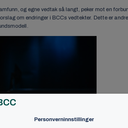
ssamfunn, og egne vedtak så langt, peker mot en forb
rslag om endringer i BCCs vedtekter. Dette er andre 
bundsmodell.