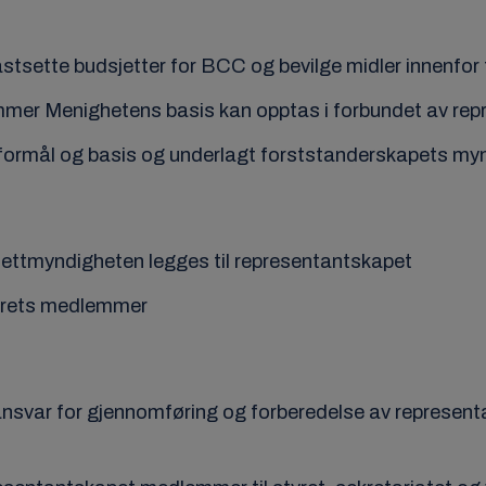
astsette budsjetter for BCC og bevilge midler innenfor
emmer Menighetens basis kan opptas i forbundet av re
mål og basis og underlagt forststanderskapets myndi
jettmyndigheten legges til representantskapet
tyrets medlemmer
ansvar for gjennomføring og forberedelse av represe