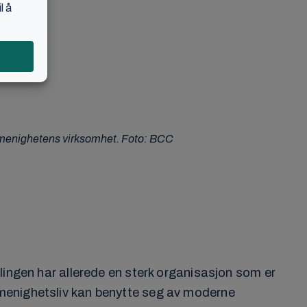
r menighetens virksomhet. Foto: BCC
lingen har allerede en sterk organisasjon som er
 menighetsliv kan benytte seg av moderne