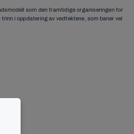
undsmodell som den framtidige organiseringen for
trinn i oppdatering av vedtektene, som baner vei