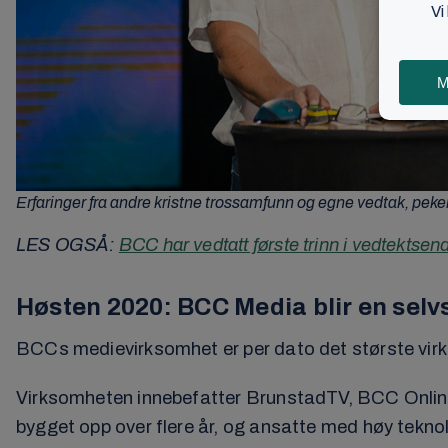
Erfaringer fra andre kristne trossamfunn og egne vedtak, pe
LES OGSÅ:
BCC har vedtatt første trinn i vedtektsen
Høsten 2020: BCC Media blir en sel
BCCs medievirksomhet er per dato det største vir
Virksomheten innebefatter BrunstadTV, BCC Online, A
bygget opp over flere år, og ansatte med høy tekn