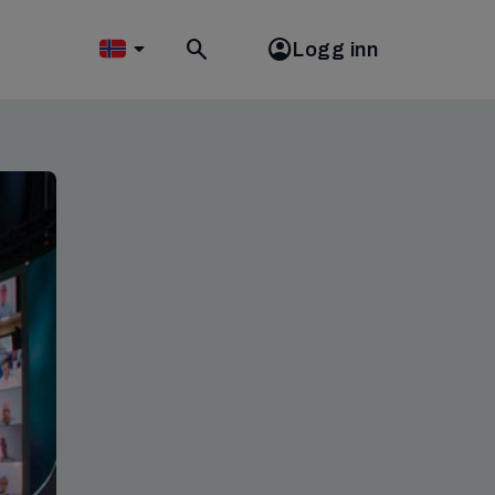
Logg inn
Toggle
search