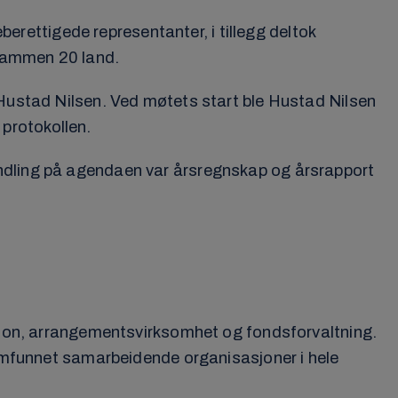
ettigede representanter, i tillegg deltok
 sammen 20 land.
 Hustad Nilsen. Ved møtets start ble Hustad Nilsen
 protokollen.
andling på agendaen var årsregnskap og årsrapport
isjon, arrangementsvirksomhet og fondsforvaltning.
ssamfunnet samarbeidende organisasjoner i hele