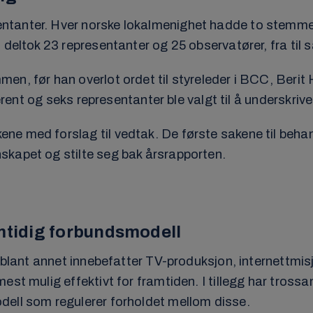
tanter. Hver norske lokalmenighet hadde to stemmeber
 deltok 23 representanter og 25 observatører, fra til
en, før han overlot ordet til styreleder i BCC, Berit
erent og seks representanter ble valgt til å underskrive
ne med forslag til vedtak. De første sakene til beh
skapet og stilte seg bak årsrapporten.
amtidig forbundsmodell
om blant annet innebefatter TV-produksjon, internettm
est mulig effektivt for framtiden. I tillegg har tro
dell som regulerer forholdet mellom disse.