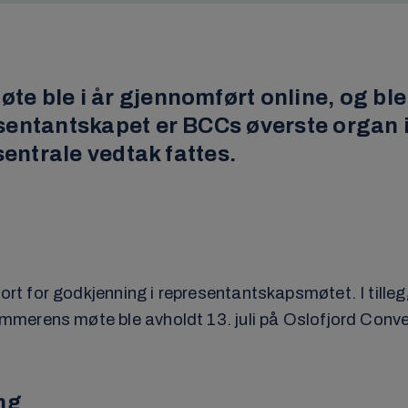
 ble i år gjennomført online, og ble 
sentantskapet er BCCs øverste organ i
sentrale vedtak fattes.
 for godkjenning i representantskapsmøtet. I tilleg
merens møte ble avholdt 13. juli på Oslofjord Conven
ng