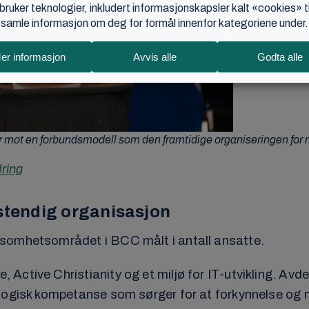
ker mot en forbundsmodell som den framtidige organiseringen fo
dring
vstendig organisasjon
ksomhetsområdet i BCC målt i antall ansatte.
ctive Christianity og et miljø for IT-utvikling. Avde
ologisk kompetanse som sørger for at forkynnelse og