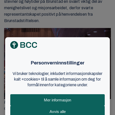
stevner og høytider på Brunstad en svært viktig del av
menighetslivet og misjonsarbeidet, derfor svarte
representantskapet positivt på henvendelsen fra
Brunstadstiftelsen.
BCC og lokale menigheter fra hele verden samles til høytid
og stevner på Brunstad 7-8 ganger hvert år. Foto: BCC