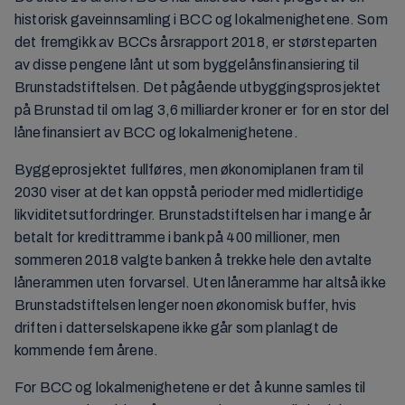
historisk gaveinnsamling i BCC og lokalmenighetene. Som
det fremgikk av BCCs årsrapport 2018, er størsteparten
av disse pengene lånt ut som byggelånsfinansiering til
Brunstadstiftelsen. Det pågående utbyggingsprosjektet
på Brunstad til om lag 3,6 milliarder kroner er for en stor del
lånefinansiert av BCC og lokalmenighetene.
Byggeprosjektet fullføres, men økonomiplanen fram til
2030 viser at det kan oppstå perioder med midlertidige
likviditetsutfordringer. Brunstadstiftelsen har i mange år
betalt for kredittramme i bank på 400 millioner, men
sommeren 2018 valgte banken å trekke hele den avtalte
lånerammen uten forvarsel. Uten låneramme har altså ikke
Brunstadstiftelsen lenger noen økonomisk buffer, hvis
driften i datterselskapene ikke går som planlagt de
kommende fem årene.
For BCC og lokalmenighetene er det å kunne samles til