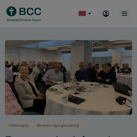
Skip
to
Op
content
mobile
menu
Informasjon
Økonomi og organisering