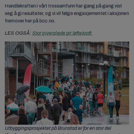
Handlekraften i vårt trossamfunn har gang på gang vist
seg å gi resultater, og vi vil følge engasjementet i aksjonen
fremover her på bcc.no.
LES OGSÅ:
Stor giverglede gir løftekraft
Utbyggingsprosjektet på Brunstad er for en stor del