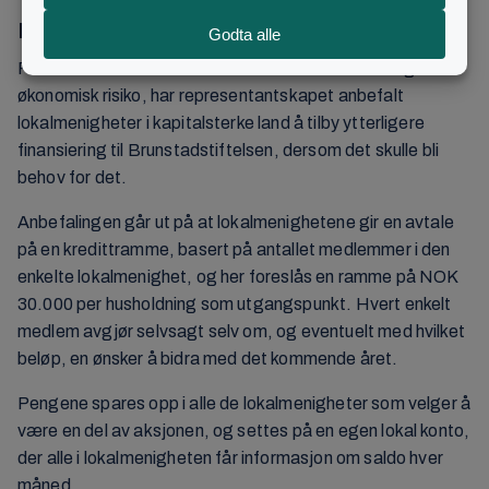
Dette er sikringsordningen
For at Brunstadstiftelsen skal ha sikkerhet for mulig
økonomisk risiko, har representantskapet anbefalt
lokalmenigheter i kapitalsterke land å tilby ytterligere
finansiering til Brunstadstiftelsen, dersom det skulle bli
behov for det.
Anbefalingen går ut på at lokalmenighetene gir en avtale
på en kredittramme, basert på antallet medlemmer i den
enkelte lokalmenighet, og her foreslås en ramme på NOK
30.000 per husholdning som utgangspunkt. Hvert enkelt
medlem avgjør selvsagt selv om, og eventuelt med hvilket
beløp, en ønsker å bidra med det kommende året.
Pengene spares opp i alle de lokalmenigheter som velger å
være en del av aksjonen, og settes på en egen lokal konto,
der alle i lokalmenigheten får informasjon om saldo hver
måned.