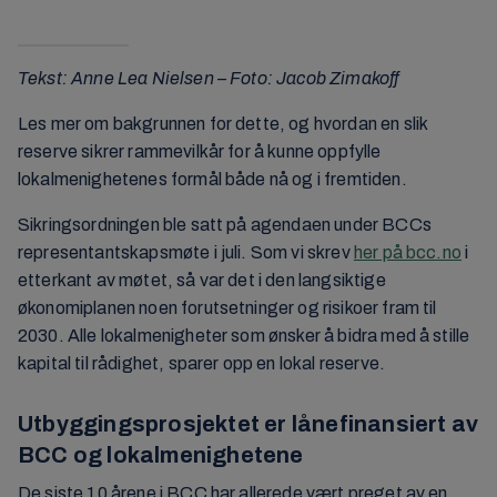
Tekst: Anne Lea Nielsen – Foto: Jacob Zimakoff
Les mer om bakgrunnen for dette, og hvordan en slik
reserve sikrer rammevilkår for å kunne oppfylle
lokalmenighetenes formål både nå og i fremtiden.
Sikringsordningen ble satt på agendaen under BCCs
representantskapsmøte i juli. Som vi skrev
her på bcc.no
i
etterkant av møtet, så var det i den langsiktige
økonomiplanen noen forutsetninger og risikoer fram til
2030. Alle lokalmenigheter som ønsker å bidra med å stille
kapital til rådighet, sparer opp en lokal reserve.
Utbyggingsprosjektet er lånefinansiert av
BCC og lokalmenighetene
De siste 10 årene i BCC har allerede vært preget av en