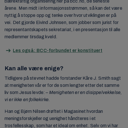
bærekraftig organisering her på bcc.no, de seneste
årene. Men midt i informasjonsstrømmen, så kan det være
nyttig å stoppe opp og tenke over hvor utviklingen er på
vei. Det gjorde Eivind Johnsen, som jobber som jurist for
representantskapets sekretariat, i en presentasjon til alle
medlemmer tirsdag kveld.
Les også: BCC-forbundet er konstituert
Kan alle være enige?
Tidligere på stevnet hadde forstander Kåre J. Smith sagt
at menigheten vår er for de som lengter etter det samme
liv som Jesus levde: –
Menigheten
er en disippelvekkelse,
vi er ikke en folkekirke.
Han og Bjørn Nilsen drøftet i Magasinet hvordan
meningsforskjeller og uenighet håndteres i et
trosfellesskap, som har et ideal om enhet. Selv om vi har