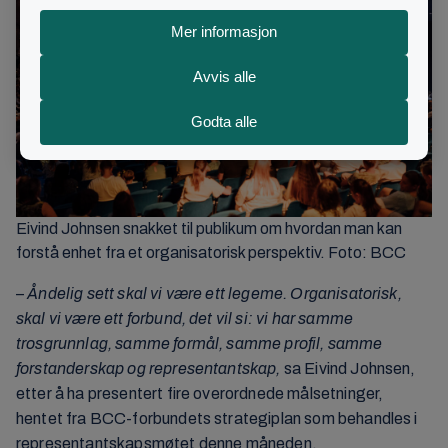
Eivind Johnsen snakket til publikum om hvordan man kan
forstå enhet fra et organisatorisk perspektiv. Foto: BCC
–
Åndelig sett skal vi være ett legeme. Organisatorisk,
skal vi være ett forbund, det vil si: vi har samme
trosgrunnlag, samme formål, samme profil, samme
forstanderskap og representantskap,
sa Eivind Johnsen,
etter å ha presentert fire overordnede målsetninger,
hentet fra BCC-forbundets strategiplan som behandles i
representantskapsmøtet denne måneden.