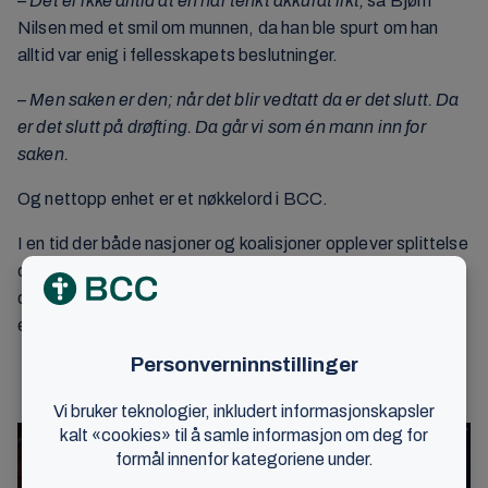
–
Det er ikke alltid at en har tenkt akkurat likt,
sa Bjørn
Nilsen med et smil om munnen, da han ble spurt om han
alltid var enig i fellesskapets beslutninger.
–
Men saken er den; når det blir vedtatt da er det slutt. Da
er det slutt på drøfting. Da går vi som én mann inn for
saken.
Og nettopp enhet er et nøkkelord i BCC.
I en tid der både nasjoner og koalisjoner opplever splittelse
og konflikt, så er det mer enn noen gang behov få å
demonstrere den enheten som Jesus ber om i Johannes’
evangelium 17.
Les også: Den beste hjelpen vi kan gi