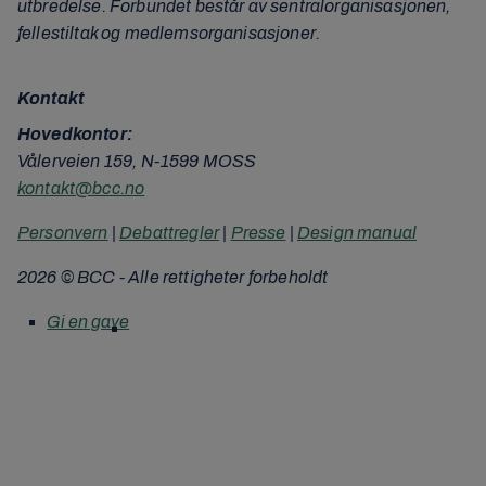
utbredelse. Forbundet består av sentralorganisasjonen,
fellestiltak og medlemsorganisasjoner.
Kontakt
Hovedkontor:
Vålerveien 159, N-1599 MOSS
kontakt@bcc.no
Personvern
|
Debattregler
|
Presse
|
Design manual
2026 © BCC - Alle rettigheter forbeholdt
Gi en gave