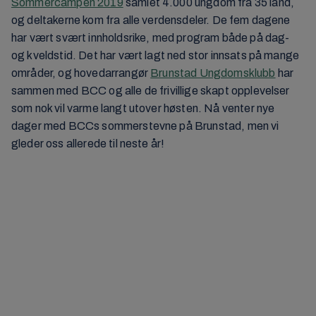
Sommercampen 2019
samlet 4.000 ungdom fra 35 land,
og deltakerne kom fra alle verdensdeler. De fem dagene
har vært svært innholdsrike, med program både på dag-
og kveldstid. Det har vært lagt ned stor innsats på mange
områder, og hovedarrangør
Brunstad Ungdomsklubb
har
sammen med BCC og alle de frivillige skapt opplevelser
som nok vil varme langt utover høsten. Nå venter nye
dager med BCCs sommerstevne på Brunstad, men vi
gleder oss allerede til neste år!
Klikk her for å godta Markedsføring-
informasjonskapsler og laste inn dette innholdet