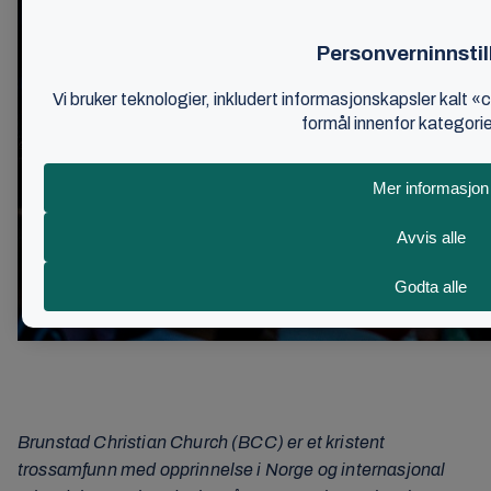
Brunstad Christian Church (BCC) er et kristent
trossamfunn med opprinnelse i Norge og internasjonal