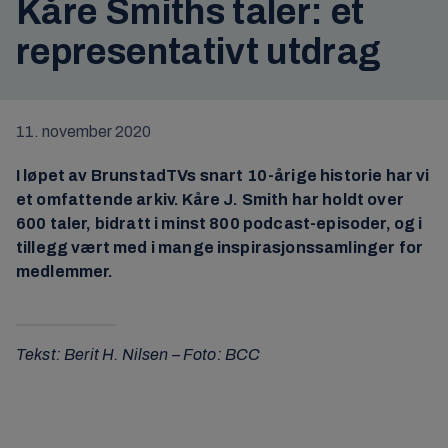
Kåre Smiths taler: et
representativt utdrag
11. november 2020
I løpet av BrunstadTVs snart 10-årige historie har vi
et omfattende arkiv. Kåre J. Smith har holdt over
600 taler, bidratt i minst 800 podcast-episoder, og i
tillegg vært med i mange inspirasjonssamlinger for
medlemmer.
Tekst: Berit H. Nilsen – Foto: BCC
Klikk her for å godta Markedsføring-
informasjonskapsler og laste inn dette innholdet