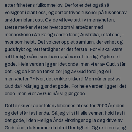
etter frihetens fullkomne lov. Derfor er det også så
velsignet i blant oss, og derfor trives tusener på tusener av
ungdom iblant oss. Og de vil leve sitt liv i menigheten.
Dette merker vi etter hvert som vi arbeider med
menneskene i Afrika og i andre land; Australia, i statene, –
hvor som helst. Det vokser opp et samfunn, der enhet og
gudsfrykt og rettferdighet er det første. For vi skal være
rettferdige sånn som han også var rettferdig. Gjøre det
gode. Hele verden ligger i det onde, men vi er av Gud, står
det. Og da kan en tenke «er jeg av Gud fordi jeg er i
menigheten?» Nei, det er ikke sikkert! Men når er jeg av
Gud da? Når jeg gjør det gode. For hele verden ligger i det
onde, men vi er av Gud når vi gjør gode.
Dette skriver apostelen Johannes til oss for 2000 år siden,
og det står fast enda. Så jeg vil si til alle venner; hold fast i
det gode, i den Hellige Ånds virkninger og la deg drive av
Guds ånd, da kommer du til rettferdighet. Og rettferdig og