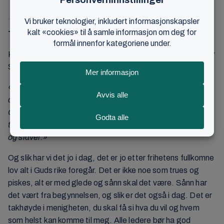
Transcript fra filmen over:
Kåre J. Smith: – Ja, jeg kan jo lese litt om hva Johan Oscar
Smith skrev om det. Da skriver han slik:
«Menigheten skal betjenes, man skal ikke herske over
den. Vennene skal føle seg fri fra all trykk og alt krav.
Gudsfrykten skal være frivillig. Derfor skal de formanes og
tilskyndes som frivillige vesener, og ikke trues som treller
og slaver.»
Og slik har vi det jo i dag, det er jo etter frihetens fullkomne
lov alt i Guds rike foregår. Det er ikke noe som trues og
piskes, alt er med glede og sånn skal det være. Sånn har
det vært fra begynnelsen, og slik er det også i dag. Det er
takhøyde i menigheten, du skal få si hva du vil og hvem
som helst kan komme til meg. Alle ledere bør ha god