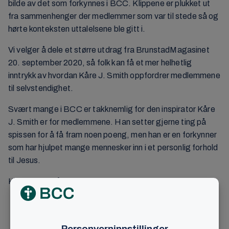
bilde av det som forkynnes i BCC. Klippene er plukket ut
fra sammenhenger der medlemmer som var til stede så og
hørte konteksten uttalelsene ble gitt i.
Vi velger å dele et større utdrag fra BrunstadMagasinet
20. september 2020, så folk kan få et mer helhetlig
inntrykk av hvordan Kåre J. Smith oppfordrer medlemmene
til selvstendighet.
Svært mange i BCC er takknemlig for den inspirator Kåre
J. Smith er for medlemmene. Han setter gjerne ting på
spissen for å få fram noen poeng, men han er en forkynner
som har hjulpet mange mennesker inn i et personlig forhold
til Jesus.
Klikk over for å se film.
LES OGSÅ:
Forstander med tro på fremtiden
LES OGSÅ:
75-åring med kjærlighet og framtidstro