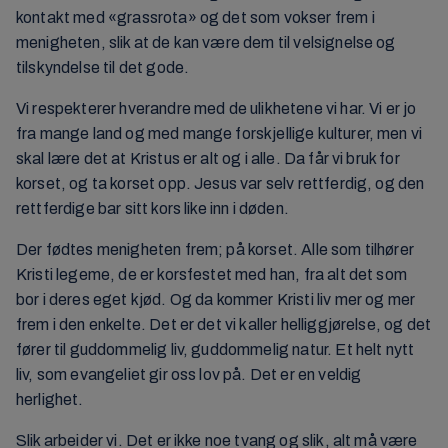
kontakt med «grassrota» og det som vokser frem i
menigheten, slik at de kan være dem til velsignelse og
tilskyndelse til det gode.
Vi respekterer hverandre med de ulikhetene vi har. Vi er jo
fra mange land og med mange forskjellige kulturer, men vi
skal lære det at Kristus er alt og i alle. Da får vi bruk for
korset, og ta korset opp. Jesus var selv rettferdig, og den
rettferdige bar sitt kors like inn i døden.
Der fødtes menigheten frem; på korset. Alle som tilhører
Kristi legeme, de er korsfestet med han, fra alt det som
bor i deres eget kjød. Og da kommer Kristi liv mer og mer
frem i den enkelte. Det er det vi kaller helliggjørelse, og det
fører til guddommelig liv, guddommelig natur. Et helt nytt
liv, som evangeliet gir oss lov på. Det er en veldig
herlighet.
Slik arbeider vi. Det er ikke noe tvang og slik, alt må være