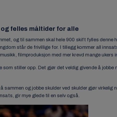
 og felles måltider for alle
mmet, og til sammen skal hele 900 skift fylles denne h
ungdom står de frivillige for. I tillegg kommer all inns
, musikk, filmproduksjon med mer krevd mange ukers 
e som stiller opp. Det gjør det veldig givende å jobbe 
 stå sammen og jobbe skulder ved skulder gjør virkelig 
sats, gir mye glede til en selv også.