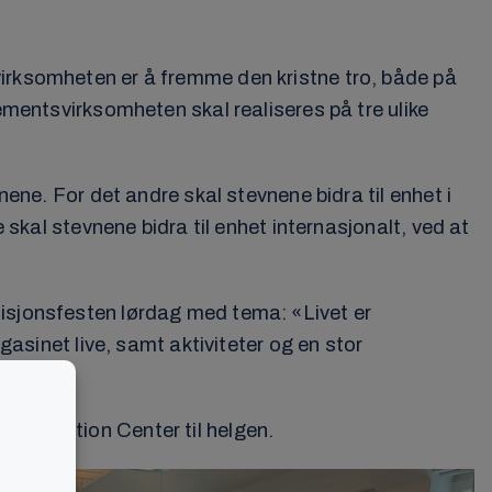
virksomheten er å fremme den kristne tro, både på
ementsvirksomheten skal realiseres på tre ulike
nene. For det andre skal stevnene bidra til enhet i
 skal stevnene bidra til enhet internasjonalt, ved at
Misjonsfesten lørdag med tema: «Livet er
gasinet live, samt aktiviteter og en stor
 Convention Center til helgen.