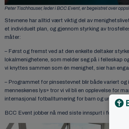
Peter Tischhauser, leder i BCC Event, er begeistret over opp
Stevnene har alltid vært viktig del av menighetsli
et individuelt plan, og gjennom styrking av trosfell
måter:
– Først og fremst ved at den enkelte deltaker styrke
lokalmenighetene, som melder seg på i felleskap og bi
vi knyttes sammen som én menighet, sier han engas
– Programmet for pinsestevnet blir både variert og
menneskenes lys» tror vi vil bli en opplevelse for ma
internasjonal fotballturnering for barn og ungdom, 
BCC Event jobber nå med siste innspurt i forberede