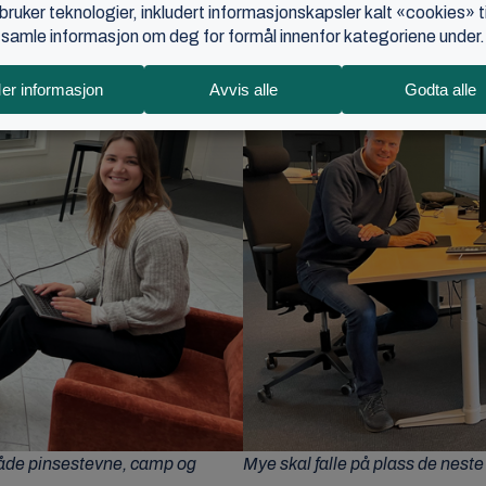
både pinsestevne, camp og
Mye skal falle på plass de neste