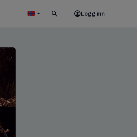
Logg inn
Toggle
search