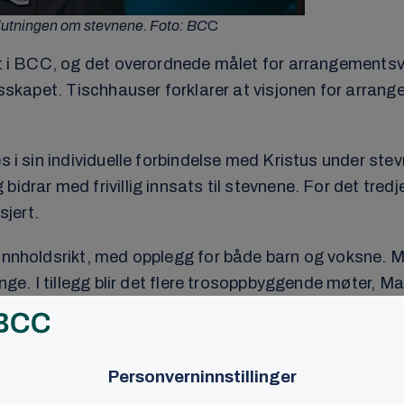
slutningen om stevnene. Foto: BC
C
vet i BCC, og det overordnede målet for arrangements
esskapet. Tischhauser forklarer at visjonen for arrang
s i sin individuelle forbindelse med Kristus under stev
drar med frivillig innsats til stevnene. For det tredje
jert.
 innholdsrikt, med opplegg for både barn og voksne. 
nge. I tillegg blir det flere trosoppbyggende møter, Ma
sier Tischhauser.
lsene, og gleder seg til gjestene ankommer Oslofjord