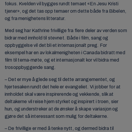
fokus. Kvelden vil bygges rundt temaet «En Jesu Kristi
tjener», og det tas opp temaer om dette både fra Bibelen,
og fra menighetens litteratur.
Med seg har Kathrine frivillige fra flere deler av verden som
bidrar med innhold til stevnet. Både i film, sang og
oppbyggelse vil det bli et internasjonalt preg. For
eksempel har en av lokalmenigheten i Canada bidratt med
film til tema-møte, og et internasjonalt kor vil bidra med
trosoppbyggende sang.
– Det er mye å glede seg til dette arrangementet, og
hjertesaken rundt det hele er evangeliet. Vi jobber for at
innholdet skal være inspirerende og vekkende, slik at
deltakerne vil reise hjem styrket og inspirert i troen, sier
hun, og understreker at de ønsker å skape variasjon og
gjøre det så interessant som mulig for deltakerne.
– De frivillige er med å tenke nytt, og dermed bidra til