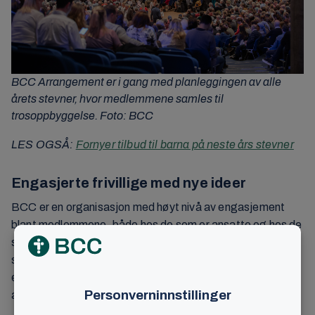
BCC Arrangement er i gang med planleggingen av alle
årets stevner, hvor medlemmene samles til
trosoppbyggelse. Foto: BCC
LES OGSÅ:
Fornyer tilbud til barna på neste års stevner
Engasjerte frivillige med nye ideer
BCC er en organisasjon med høyt nivå av engasjement
blant medlemmene, både hos de som er ansatte og hos de
som bidrar på frivillig basis. Produsent for det kommende
søstrestevnet er Kathrine Jacobs, og hun er en av de som
er engasjert. Hun ønsker å skape et best mulig
arrangement for BCC-kvinnene som skal samles i mars.