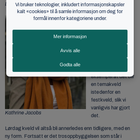
LES OGSÅ:
Kvinnekonferanse med deltakerrekord
– Jeg brenner for å
komme med nye
ideer, og skape en
spesiell opplevelse
for deltakerne, sier
hun.
– Nytt i år er for
eksempel at det blir
en temakveld
istedenfor en
festkveld, slik vi
vanligvis har gjort
Kathrine Jacobs
det.
Lørdag kveld vil altså bli annerledes enn tidligere, med en
ny form. Fortsatt er det trosoppbyggelsen som står i