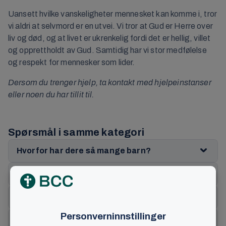
Uansett hvilke vanskeligheter mennesket kan komme i, tror
vi aldri at selvmord er en utvei. Vi tror at Gud er Herre over
liv og død, og at livet er ukrenkelig fordi det er hellig, villet
og opprettholdt av Gud. Samtidig har vi stor medfølelse
og respekt for mennesker som lider.
Dersom du trenger hjelp, ta kontakt med hjelpeinstanser
eller noen du har tillit til.
Spørsmål i samme kategori
Hvorfor har dere så mange barn?
Er det lov å drikke alkohol?
Hva mener dere om abort?
Hva mener dere om aktiv dødshjelp?