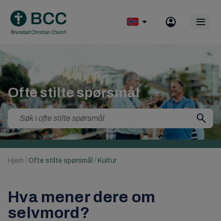
Skip
to
Op
content
mobile
menu
Ofte stilte spørsmål
Search
for:
Hjem
/
Ofte stilte spørsmål
/
Kultur
Hva mener dere om
selvmord?