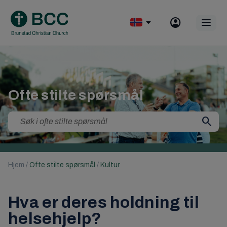
Skip
to
Op
content
mobile
menu
Ofte stilte spørsmål
Search
for:
Hjem
/
Ofte stilte spørsmål
/
Kultur
Hva er deres holdning til
helsehjelp?