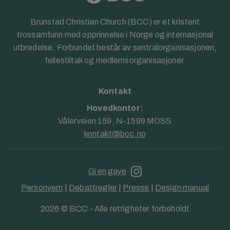
Brunstad Christian Church (BCC) er et kristent
trossamfunn med opprinnelse i Norge og internasjonal
utbredelse. Forbundet består av sentralorganisasjonen,
fellestiltak og medlemsorganisasjoner.
Kontakt
Hovedkontor:
Vålerveien 159, N-1599 MOSS
kontakt@bcc.no
Gi en gave
Personvern
|
Debattregler
|
Presse
|
Design manual
2026 © BCC - Alle rettigheter forbeholdt