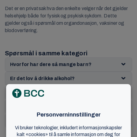
Det er en privatsak hva den enkelte velger når det gjelder
helsehjelp både for fysisk og psykisk sykdom. Dette
gjelder også i spørsmål om organdonasjon, vaksiner og
blodoverføring.
Spørsmål i samme kategori
Hvorfor har dere så mange barn?
Er det lov å drikke alkohol?
Hva mener dere om abort?
Hva mener dere om aktiv dødshjelp?
Hva mener dere om selvmord?