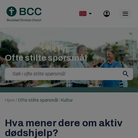
Skip
to
Op
content
mobile
menu
Ofte stilte spørsmål
Search
for:
Hjem
/
Ofte stilte spørsmål
/
Kultur
Hva mener dere om aktiv
dødshjelp?