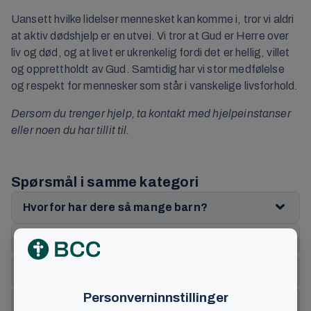
Uansett hvilke lidelser mennesket kan komme i, tror vi aldri
at aktiv dødshjelp er en utvei. Vi tror at Gud er Herre over
liv og død, og at livet er ukrenkelig fordi det er hellig, villet
og opprettholdt av Gud. Samtidig har vi stor medfølelse
og respekt for mennesker som står i vanskelige livsforhold.
Dersom du trenger hjelp, ta kontakt med hjelpeinstanser
eller noen du har tillit til.
Spørsmål i samme kategori
Hvorfor har dere så mange barn?
Er det lov å drikke alkohol?
Hva mener dere om abort?
Hva mener dere om selvmord?