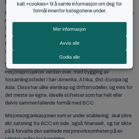
BCC-forbundet
Misjon har en naturlig plass i BCC-forbundet. Menighetens
misjonshistorie går langt tilbake i tid, fra Johan Oscar
Smiths virke langs norskekysten og i Danmark, til
misjonsvirksomheten i Tyskland på 1950-tallet, og videre
til dagens situasjon hvor menigheten har utbredelse i alle
deler av verden.
Siden tidlig 2000-tall er det blitt igangsatt flere større
misjonsprosjekter verden over, med bygging av
forsamlingssteder i Sør-Amerika, Afrika, Øst-Europa og
Asia. Disse har ulike eierskap og driftsmodeller, og eies for
det meste av egne, ideelle stiftelser som har helt eller
delvis sammenfallende formål med BCC.
Misjonsorganisasjonen som er under etablering, skal sikre
økt satsning fra BCC sin side, også finansielt, og tar sikte
på å forvalte den samlede misjonsvirksomheten på en
effektiv måte for fremtiden.