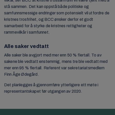
vilkår, ser BCC at kristne trossamfunn vil være tjent med å
stå sammen. Det kan oppstå både politiske og
samfunnsmessige endringer som potensielt vil utfordre de
kristnes trosfrihet, og BCC ønsker derfor et godt
samarbeid for å styrke de kristnes rettigheter og
rammevilkår i samfunnet.
Alle saker vedtatt
Alle saker ble avgjort med mer enn 50 % flertall. To av
sakene ble vedtatt enstemmig, mens tre ble vedtatt med
mer enn 95 % flertall. Referent var sekretariatsmedlem
Finn Åge Ødegård.
Det planlegges å gjennomføre ytterligere ett møte i
representantskapet før utgangen av 2020.