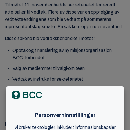
Til møtet 11. november hadde sekretariatet forberedt
åtte saker til vedtak. Flere av disse var en oppfølging av
vedtektsendringene som ble vedtatt på sommerens
representantskapsmøte. Én sak kom opp under eventuelt.
Disse sakene ble vedtaksbehandlet i møtet:
Opptak og finansiering av ny misjonsorganisasjon i
BCC-forbundet
Valg av medlemmer til valgkomiteen
Vedtak av instruks for sekretariatet
Valg av styre og revisor til den nye mediestiftelsen
Søknad om medlemskap for BCC i Norges Kristne Råd
(NKR)
Ny organisering av misjonsvirksomheten i