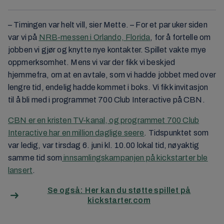
– Timingen var helt vill, sier Mette. – For et par uker siden
var vi på
NRB-messen i Orlando, Florida
, for å fortelle om
jobben vi gjør og knytte nye kontakter. Spillet vakte mye
oppmerksomhet. Mens vi var der fikk vi beskjed
hjemmefra, om at en avtale, som vi hadde jobbet med over
lengre tid, endelig hadde kommet i boks. Vi fikk invitasjon
til å bli med i programmet 700 Club Interactive på CBN.
CBN er en kristen TV-kanal, og programmet 700 Club
Interactive har en million daglige seere
. Tidspunktet som
var ledig, var tirsdag 6. juni kl. 10.00 lokal tid, nøyaktig
samme tid som
innsamlingskampanjen på kickstarter ble
lansert
.
Se også: Her kan du støtte spillet på
kickstarter.com