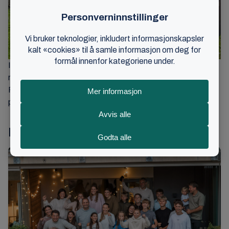
I Norge har bibelspillet også fått oppmerksomhet på en
rekke kristne samlinger som Melt-konferansen, Get
Focused og senest her på Norges Kristne Råds
pinsefestival 2023
Les også