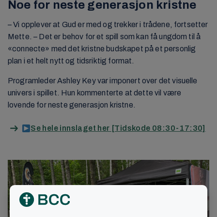
Noe for neste generasjon kristne
– Vi opplever at Gud er med og trekker i trådene, fortsetter
Mette. – Det er behov for et spill som kan få ungdom til å
«connecte» med det kristne budskapet på et personlig
plan i et helt nytt og tidsriktig format.
Programleder Ashley Key var imponert over det visuelle
univers i spillet. Hun kommenterte at dette vil være
lovende for neste generasjon kristne.
Se hele innslaget her [Tidskode 08:30-17:30]