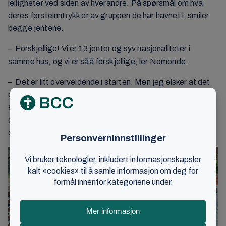
leiligheter ved siden av hverandre. På spørsmål om hva
deres førsteinntrykk er av gruppen de har havnet i, smiler
begge jentene.
– Forskjellige! Vi er 13 jenter og syv nasjonaliteter i
samme hus, og vi er såå forskjellige, ler Nomonde.
– Det er litt overveldende i starten. Men jeg elsker at det
er så mange kulturer fra hele verden. Jentene jeg bor med
er veldig skjønne alle sammen, og vi kommer allerede godt
overens. Jeg føler meg utrolig heldig og velsignet som får
oppleve dette, sier Susanna.