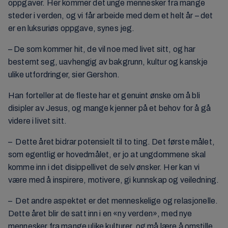
oppgaver. Her kommer det unge mennesker fra mange
steder i verden, og vi får arbeide med dem et helt år – det
er en luksuriøs oppgave, synes jeg.
– De som kommer hit, de vil noe med livet sitt, og har
bestemt seg, uavhengig av bakgrunn, kultur og kanskje
ulike utfordringer, sier Gershon.
Han forteller at de fleste har et genuint ønske om å bli
disipler av Jesus, og mange kjenner på et behov for å gå
videre i livet sitt.
– Dette året bidrar potensielt til to ting. Det første målet,
som egentlig er hovedmålet, er jo at ungdommene skal
komme inn i det disippellivet de selv ønsker. Her kan vi
være med å inspirere, motivere, gi kunnskap og veiledning.
– Det andre aspektet er det menneskelige og relasjonelle.
Dette året blir de satt inn i en «ny verden», med nye
mennesker fra mange ulike kulturer, og må lære å omstille