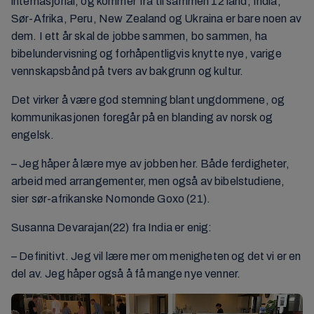
internasjonal, og kommer fra til sammen 12 land; India,
Sør-Afrika, Peru, New Zealand og Ukraina er bare noen av
dem. I ett år skal de jobbe sammen, bo sammen, ha
bibelundervisning og forhåpentligvis knytte nye, varige
vennskapsbånd på tvers av bakgrunn og kultur.
Det virker å være god stemning blant ungdommene, og
kommunikasjonen foregår på en blanding av norsk og
engelsk.
– Jeg håper å lære mye av jobben her. Både ferdigheter,
arbeid med arrangementer, men også av bibelstudiene,
sier sør-afrikanske Nomonde Goxo (21).
Susanna Devarajan(22) fra India er enig:
– Definitivt. Jeg vil lære mer om menigheten og det vi er en
del av. Jeg håper også å få mange nye venner.