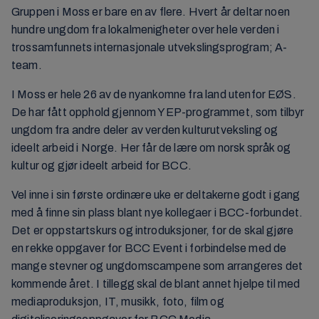
Gruppen i Moss er bare en av flere. Hvert år deltar noen
hundre ungdom fra lokalmenigheter over hele verden i
trossamfunnets internasjonale utvekslingsprogram; A-
team.
I Moss er hele 26 av de nyankomne fra land utenfor EØS.
De har fått opphold gjennom YEP-programmet, som tilbyr
ungdom fra andre deler av verden kulturutveksling og
ideelt arbeid i Norge. Her får de lære om norsk språk og
kultur og gjør ideelt arbeid for BCC.
Vel inne i sin første ordinære uke er deltakerne godt i gang
med å finne sin plass blant nye kollegaer i BCC-forbundet.
Det er oppstartskurs og introduksjoner, for de skal gjøre
en rekke oppgaver for BCC Event i forbindelse med de
mange stevner og ungdomscampene som arrangeres det
kommende året. I tillegg skal de blant annet hjelpe til med
mediaproduksjon, IT, musikk, foto, film og