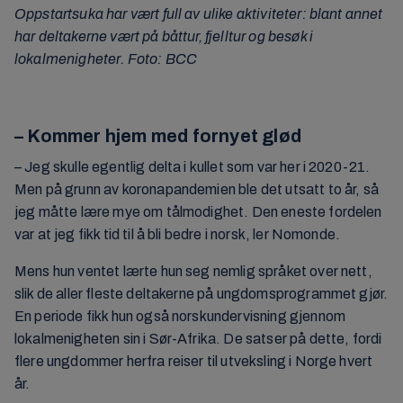
Oppstartsuka har vært full av ulike aktiviteter: blant annet
har deltakerne vært på båttur, fjelltur
og besøk i
lokalmenigheter. Foto: BCC
– Kommer hjem med fornyet glød
– Jeg skulle egentlig delta i kullet som var her i 2020-21.
Men på grunn av koronapandemien ble det utsatt to år, så
jeg måtte lære mye om tålmodighet. Den eneste fordelen
var at jeg fikk tid til å bli bedre i norsk, ler Nomonde.
Mens hun ventet lærte hun seg nemlig språket over nett,
slik de aller fleste deltakerne på ungdomsprogrammet gjør.
En periode fikk hun også norskundervisning gjennom
lokalmenigheten sin i Sør-Afrika. De satser på dette, fordi
flere ungdommer herfra reiser til utveksling i Norge hvert
år.