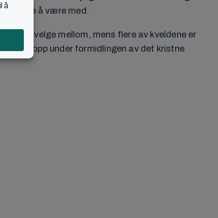
ig for alle å være med.
stilbud å velge mellom, mens flere av kveldene er
 støtte opp under formidlingen av det kristne
nnholdet