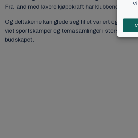
Fra land med lavere kjøpekraft har klubbene fått pri
Og deltakerne kan glede seg til et variert og vel fo
viet sportskamper og temasamlinger i storsalen. He
budskapet.
Klikk h