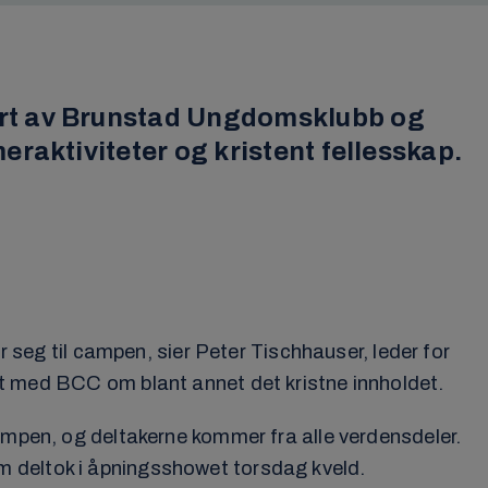
ert av Brunstad Ungdomsklubb og
raktiviteter og kristent fellesskap.
g til campen, sier Peter Tischhauser, leder for
med BCC om blant annet det kristne innholdet.
campen, og deltakerne kommer fra alle verdensdeler.
m deltok i åpningsshowet torsdag kveld.