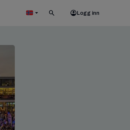
Logg inn
Toggle
search