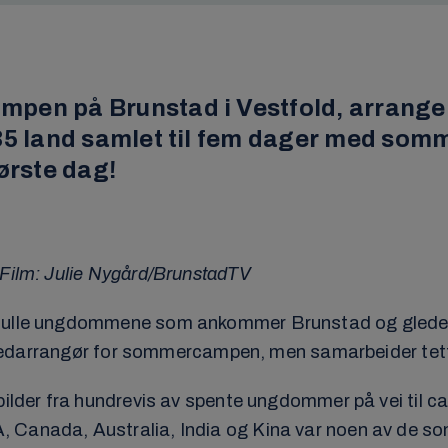
mpen på Brunstad i Vestfold, arrang
5 land samlet til fem dager med somme
første dag!
 Film: Julie Nygård/BrunstadTV
fulle ungdommene som ankommer Brunstad og gleder se
arrangør for sommercampen, men samarbeider tett 
bilder fra hundrevis av spente ungdommer på vei til 
 Canada, Australia, India og Kina var noen av de so