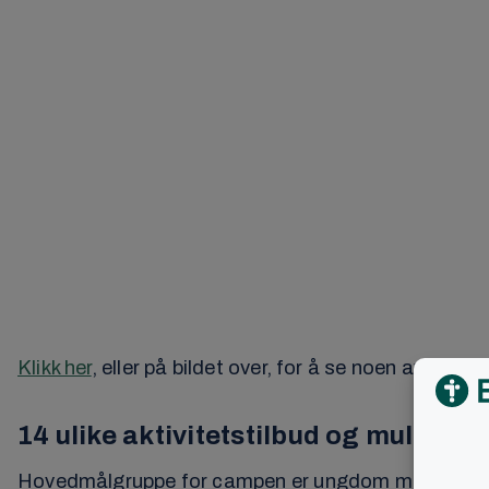
Klikk her
, eller på bildet over, for å se noen av f
14 ulike aktivitetstilbud og mulighete
Hovedmålgruppe for campen er ungdom mellom 13 og