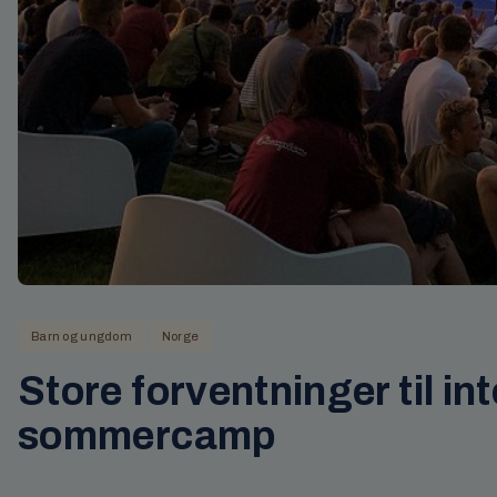
Barn og ungdom
Norge
Store forventninger til in
sommercamp