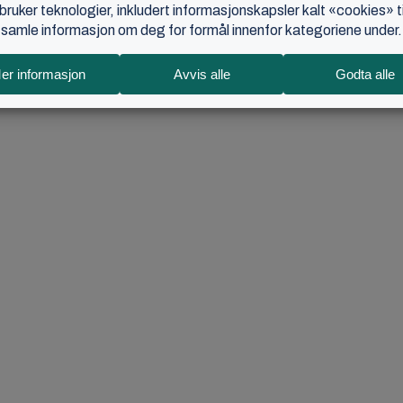
ser som tilsvarer deres land, slik at det skal være mul
rberedt program. På dagtid er det mer enn 14 aktivitet
r deltar også ungdomsarbeidere fra hele verden for å
er for å godta Markedsføring-informasjonskapsler og laste inn dette i