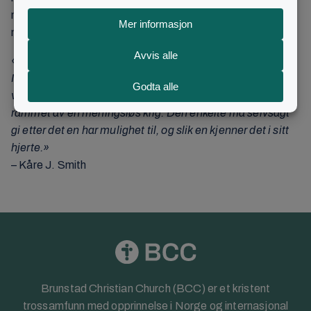
misjonsorganisasjoner i Europa bruker også sine
møtelokaler til å ta imot og hjelpe mennesker på flukt.
«
Vi må fortsatt være med i bønn for folk og land i Ukraina.
Mange er i stor nød og på flukt, og de som ønsker det kan
være med å gi en gave som kan hjelpe mennesker som er
rammet av en meningsløs krig. Den enkelte må selvsagt
gi etter det en har mulighet til, og slik en kjenner det i sitt
hjerte.
»
– Kåre J. Smith
Brunstad Christian Church (BCC) er et kristent
trossamfunn med opprinnelse i Norge og internasjonal