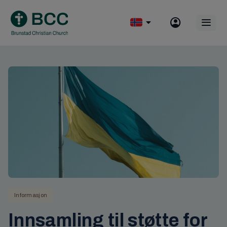
Skip
to
Op
content
mobile
menu
Informasjon
Innsamling til støtte for