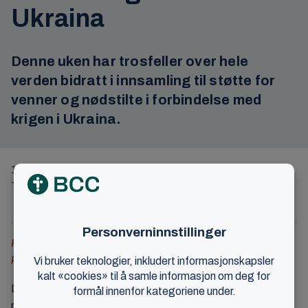
Ukraina
Denne uken har trosfeller over hele
verden bidratt i innsamling til støtte for
venner og nødstilte i forbindelse med
krigen i Ukraina.
13. mars 2022
Tekst: Berit Hustad Nilsen/ Foto: Unsplash
Kollekten er nå avsluttet. Det kom inn 3,9 millioner norske
kroner.
Dette gjenspeiler den nestekjærlighet som vil hjelpe når
noen lider nød. Flere lokalmenigheter og