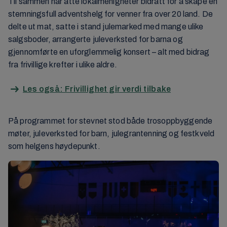
Til sammen har åtte lokalmenigheter bidratt for å skape en
stemningsfull adventshelg for venner fra over 20 land. De
delte ut mat, satte i stand julemarked med mange ulike
salgsboder, arrangerte juleverksted for barna og
gjennomførte en uforglemmelig konsert – alt med bidrag
fra frivillige krefter i ulike aldre.
Les også: Frivillighet gir verdi tilbake
På programmet for stevnet stod både trosoppbyggende
møter, juleverksted for barn, julegrantenning og festkveld
som helgens høydepunkt.