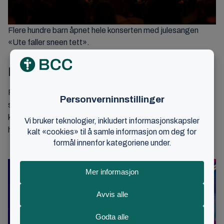
Flere hundre barn åpnet hele konserten med julesangen
«Ute faller sneen tett».
Barnas åpning av julekonserten
For et lite barn er det en stor opplevelse å få være med å
synge foran en fullsatt sal. Barna har øvd i lang tid for å bli
klar til konserten, og det var tydelig for publikum å se at de
har gledet seg til å stå der og dele sin sangglede.