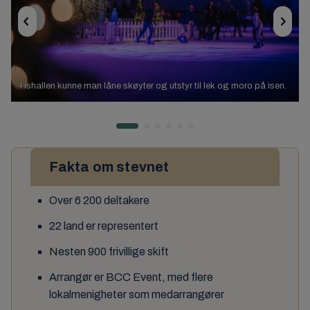
I ishallen kunne man låne skøyter og utstyr til lek og moro på isen.
Fakta om stevnet
Over 6 200 deltakere
22 land er representert
Nesten 900 frivillige skift
Arrangør er BCC Event, med flere
lokalmenigheter som medarrangører