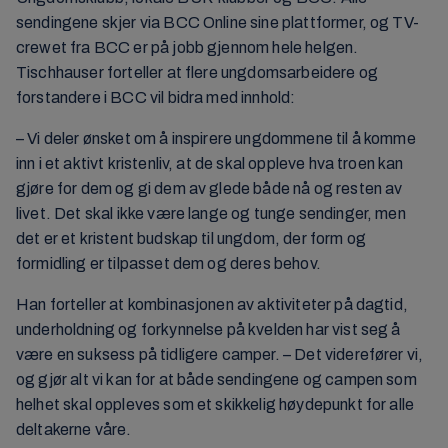
sendingene skjer via BCC Online sine plattformer, og TV-
crewet fra BCC er på jobb gjennom hele helgen.
Tischhauser forteller at flere ungdomsarbeidere og
forstandere i BCC vil bidra med innhold:
– Vi deler ønsket om å inspirere ungdommene til å komme
inn i et aktivt kristenliv, at de skal oppleve hva troen kan
gjøre for dem og gi dem av glede både nå og resten av
livet. Det skal ikke være lange og tunge sendinger, men
det er et kristent budskap til ungdom, der form og
formidling er tilpasset dem og deres behov.
Han forteller at kombinasjonen av aktiviteter på dagtid,
underholdning og forkynnelse på kvelden har vist seg å
være en suksess på tidligere camper. – Det viderefører vi,
og gjør alt vi kan for at både sendingene og campen som
helhet skal oppleves som et skikkelig høydepunkt for alle
deltakerne våre.