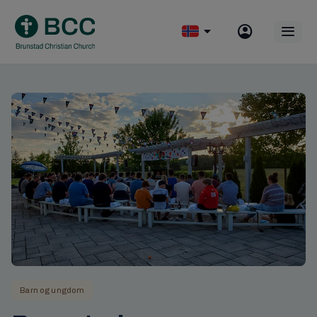
Skip
to
Op
content
mobile
menu
Barn og ungdom