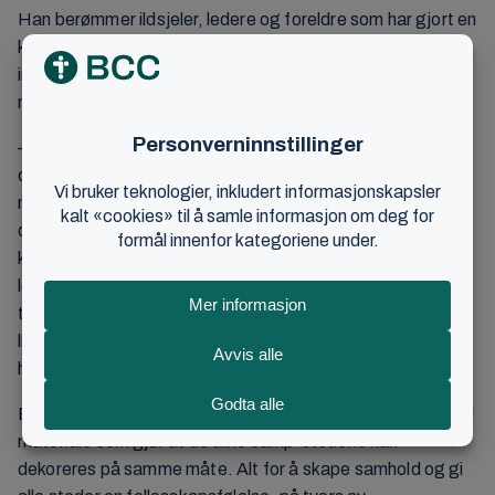
Han berømmer ildsjeler, ledere og foreldre som har gjort en
kjempejobb med å planlegge de lokale campene, og er
imponert over kreativiteten og bredden i det de får til
mange steder.
– Mange drar på tur, noen klubber låner hverandres lokaler,
og skaper fantastiske opplevelser med det de har av
muligheter. Vi har for eksempel ungdomsklubber som har
dratt til fjell og fjorder og tilbyr aktiviteter som Via Ferrata,
kajakkpadling, ridning, vannsport og mye mer. Noen har
leid LED-skjermer for å følge sendingene utendørs. I
tillegg bidrar flere av klubbene inn til oss med innslag og
livesendinger som blir en del av fellesprogrammet, sier
han.
BUK sentralt har sendt ut flere aktivitetsforslag, i tillegg til
materiale som gjør at de ulike camp-stedene kan
dekoreres på samme måte. Alt for å skape samhold og gi