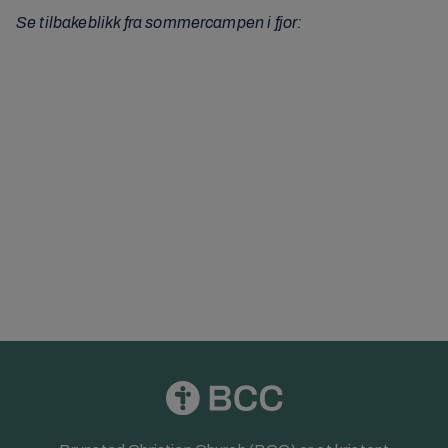
Se tilbakeblikk fra sommercampen i fjor:
Klikk her for å godta Markedsføring-
informasjonskapsler og laste inn dette innholdet