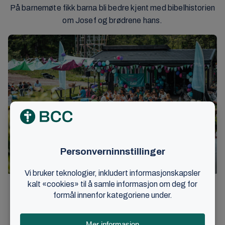
På barnemøte fikk barna bli bedre kjent med bibelhistorien
om Josef og brødrene hans.
Sammen med lokale mentorer fikk barna i den midterste
aldersgruppen bli med på en Tweens-dag med aktiviteter