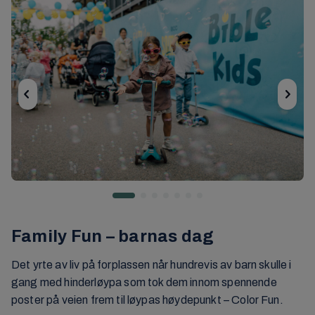
Family Fun – barnas dag
Det yrte av liv på forplassen når hundrevis av barn skulle i
gang med hinderløypa som tok dem innom spennende
poster på veien frem til løypas høydepunkt – Color Fun.