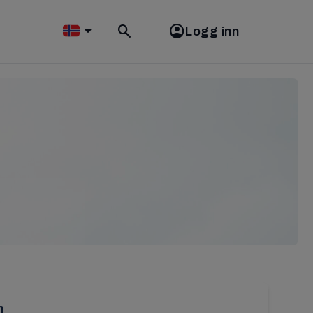
Logg inn
Toggle
search
en