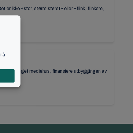
t er ikke «stor, større størst» eller «flink, flinkere,
r. Å drive eget mediehus, finansiere utbyggingen av