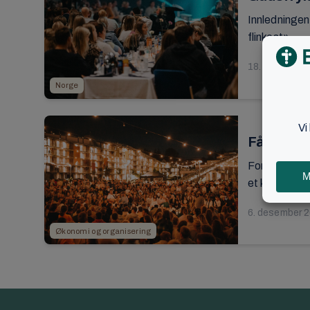
Innledningen t
flinkest» ...
18. septembe
Norge
Få innbli
For å oppfyl
et konferanse
6. desember 
Økonomi og organisering