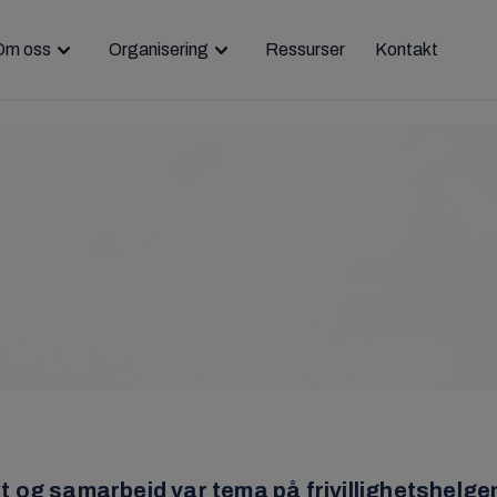
Om oss
Organisering
Ressurser
Kontakt
t og samarbeid var tema på frivillighetshelg