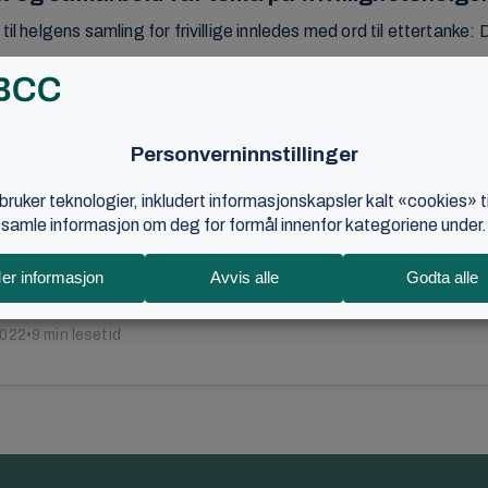
il helgens samling for frivillige innledes med ord til ettertanke: De
r 2023
•
4 min lesetid
kk i økonomistyringen
le misjonsbefalingen har BCC satset offensivt gjennom flere tiå
anlegg til ...
2022
•
9 min lesetid