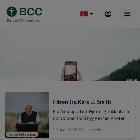
Skip
to
Op
content
mobile
menu
kristen tro
Hilsen fra Kåre J. Smith
Fra årsrapporten: Hjertelig takk til alle
som jobber for å bygge menigheten
på den grunnvoll som står fast, det vi
23. juni 2025
•
5 min lesetid
har hørt fra begynnelsen. Takk til ...
Tro og fellesskap