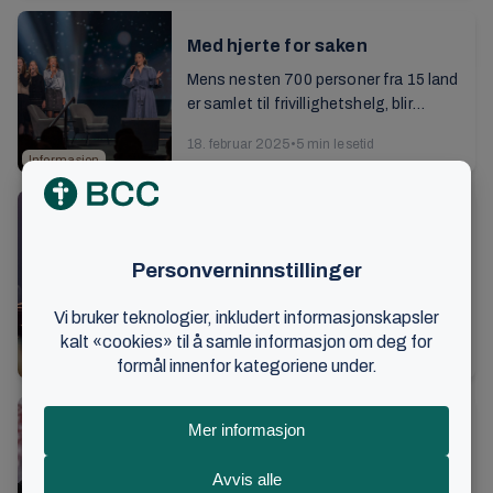
Med hjerte for saken
Mens nesten 700 personer fra 15 land
er samlet til frivillighetshelg, blir
lørdagen avrundet med en
18. februar 2025
•
5 min lesetid
informasjonssending fra Magasinet,
Informasjon
og tale av Kåre J...
Se bilder fra en inspirerende
helg
6000 menn fra hele verden kom til
årets brødrestevne. Det ble en helg
med fellesskap og oppbyggelse i
27. november 2024
•
1 min lesetid
troen, se bilder her...
Stevner
Vi gratulerer Bjørn Nilsen som
fyller 80 år
Med energi, begeistring og kjærlighet