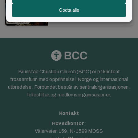
til sine medmennesker har Bjørn
Nilsen stått i tjenesten for
2. november 2024
•
2 min lesetid
menigheten gjennom mange år. Nå
Informasjon
fyller han 80, og ...
Brunstad Christian Church (BCC) er et kristent
trossamfunn med opprinnelse i Norge og internasjonal
utbredelse. Forbundet består av sentralorganisasjonen,
fellestiltak og medlemsorganisasjoner.
Kontakt
Hovedkontor:
Vålerveien 159, N-1599 MOSS