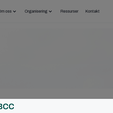
Om oss
Organisering
Ressurser
Kontakt
g søndagsmøte i lokalmenigheten