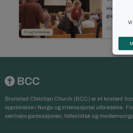
Hvordan ser 
gudfryktig liv 
30. oktober 2
Tro og fellesskap
Brunstad Christian Church (BCC) er et kristent t
opprinnelse i Norge og internasjonal utbredelse. F
sentralorganisasjonen, fellestiltak og medlemsorg