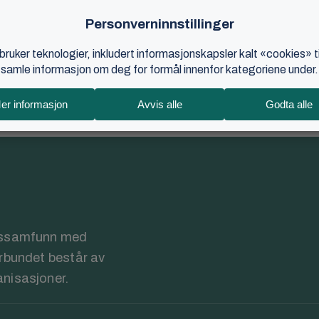
egentlig et vanlig møte ut? På Fredfoss Konferansesenter møtes 
i ...
025
•
3 min lesetid
rossamfunn med
orbundet består av
anisasjoner.