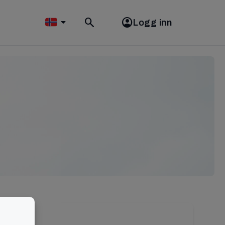
Logg inn
Toggle
search