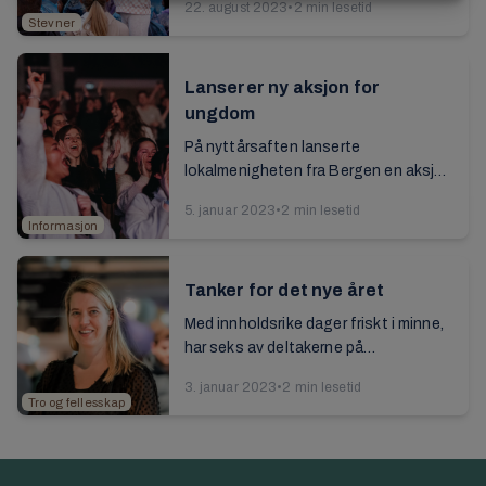
22. august 2023
•
2 min lesetid
hverdag, skole og jobb med fornyet
Stevner
glød. Fra midten av juli til et ...
Lanserer ny aksjon for
ungdom
På nyttårsaften lanserte
lokalmenigheten fra Bergen en aksjon
i en ny drakt. Målet er det samme som
5. januar 2023
•
2 min lesetid
det har vært i 2022, nemlig å motivere
Informasjon
ungdommer ...
Tanker for det nye året
Med innholdsrike dager friskt i minne,
har seks av deltakerne på
ungdomscampen og nyttårsstevnet
3. januar 2023
•
2 min lesetid
luftet sine tanker om det nye året vi
Tro og fellesskap
går inn i...