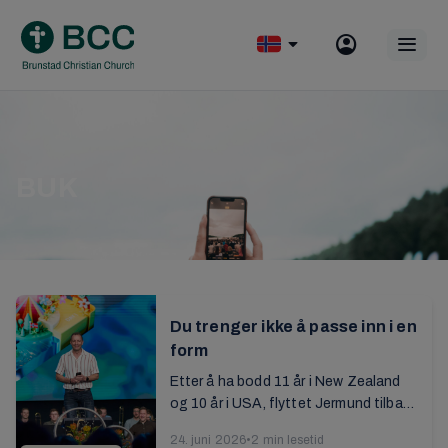
Skip
to
Op
content
mobile
menu
BUK
Du trenger ikke å passe inn i en
form
Etter å ha bodd 11 år i New Zealand
og 10 år i USA, flyttet Jermund tilbake
til Norge i 2023. Les intervjuet med
24. juni 2026
•
2 min lesetid
ham om hans arbeid med ungdommen