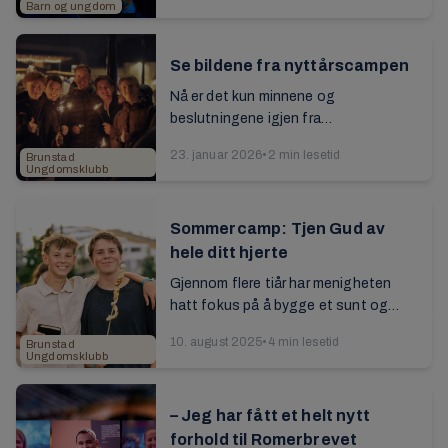
Barn og ungdom
i å...
Se bildene fra nyttårscampen
Nå er det kun minnene og
beslutningene igjen fra
nyttårscampen. Se bildene fra
23. januar 2026
•
2 min lesetid
Brunstad
feiringen med deltakere fra 26 land...
Ungdomsklubb
Sommercamp: Tjen Gud av
hele ditt hjerte
Gjennom flere tiår har menigheten
hatt fokus på å bygge et sunt og
inkluderende fellesskap for barn og
10. august 2025
•
4 min lesetid
Brunstad
ungdom. Ungdomsarbeidet i BCC er
Ungdomsklubb
ikke et ...
– Jeg har fått et helt nytt
forhold til Romerbrevet