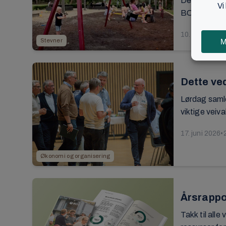
Det er midt 
BCCs lokalm
10. januar 20
Stevner
Dette ve
Lørdag samle
viktige veiva
17. juni 2026
•
Økonomi og organisering
Årsrappor
Takk til alle