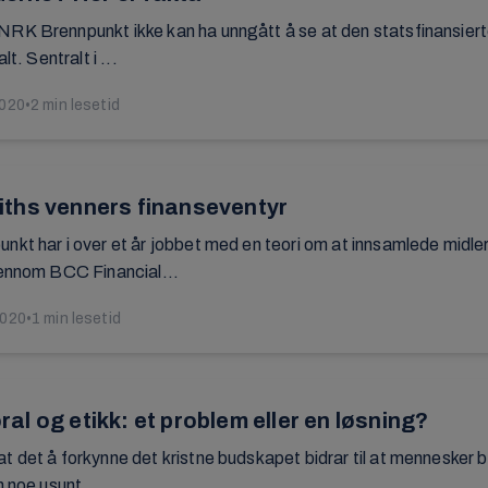
K Brennpunkt ikke kan ha unngått å se at den statsfinansierte k
lt. Sentralt i ...
2020
•
2 min lesetid
ths venners finanseventyr
kt har i over et år jobbet med en teori om at innsamlede mid
ennom BCC Financial...
2020
•
1 min lesetid
l og etikk: et problem eller en løsning?
det å forkynne det kristne budskapet bidrar til at mennesker bli
 noe usunt ...