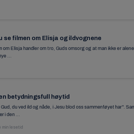
 se filmen om Elisja og ildvognene
n om Elisja handler om tro, Guds omsorg og at man ikke er alene –
ye ...
en betydningsfull høytid
 Gud, du ved ild og nåde, i Jesu blod oss sammenføyet har". Sange
r i den ...
4 min lesetid