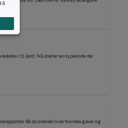
r og stekende sol. Like utenfor Sydney arrangerer
delse i 21 land. Nå starter en ny periode der
 I årsrapporten får du oversikt over hvordan gaver og