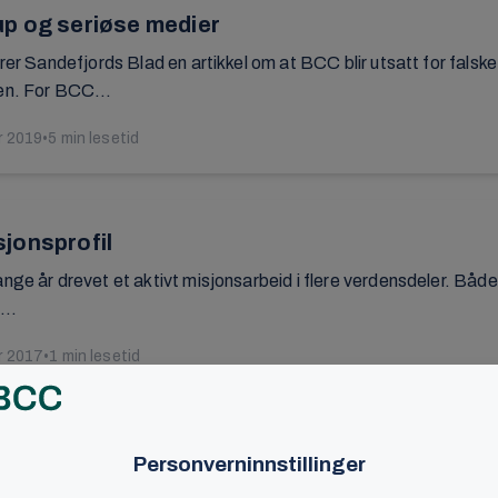
p og seriøse medier
rer Sandefjords Blad en artikkel om at BCC blir utsatt for falske a
en. For BCC...
r 2019
•
5 min lesetid
jonsprofil
nge år drevet et aktivt misjonsarbeid i flere verdensdeler. Både
...
r 2017
•
1 min lesetid
nferanse i Australia