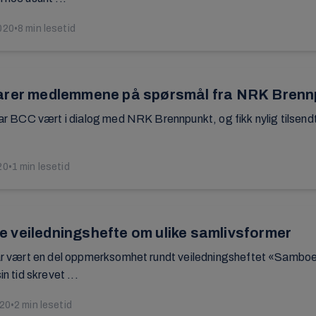
020
•
8 min lesetid
arer medlemmene på spørsmål fra NRK Brenn
 har BCC vært i dialog med NRK Brennpunkt, og fikk nylig tilse
20
•
1 min lesetid
 veiledningshefte om ulike samlivsformer
har vært en del oppmerksomhet rundt veiledningsheftet «Samboere
in tid skrevet ...
020
•
2 min lesetid