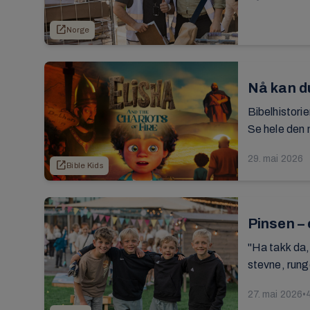
open_in_new
Norge
Nå kan du
Bibelhistorie
Se hele den n
29. mai 2026
open_in_new
Bible Kids
Pinsen – 
"Ha takk da,
stevne, runge
27. mai 2026
•