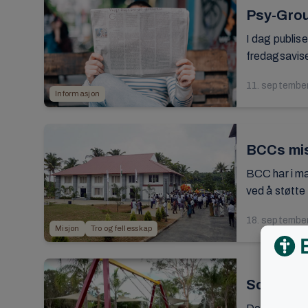
Psy-Grou
I dag publise
fredagsavis
11. septembe
Informasjon
BCCs mis
BCC har i ma
ved å støtte 
18. septembe
Misjon
Tro og fellesskap
Sommerko