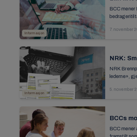
BCC mener NR
bedrageritilta
7. november 
Informasjon
NRK: Smi
NRK Brennpun
lederne», gj
5. november 
Informasjon
BCCs mora
BCC mener at 
framstilt som