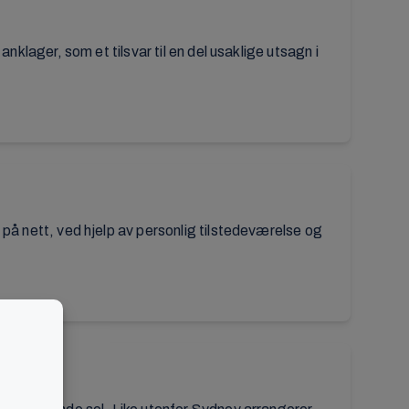
nklager, som et tilsvar til en del usaklige utsagn i
 på nett, ved hjelp av personlig tilstedeværelse og