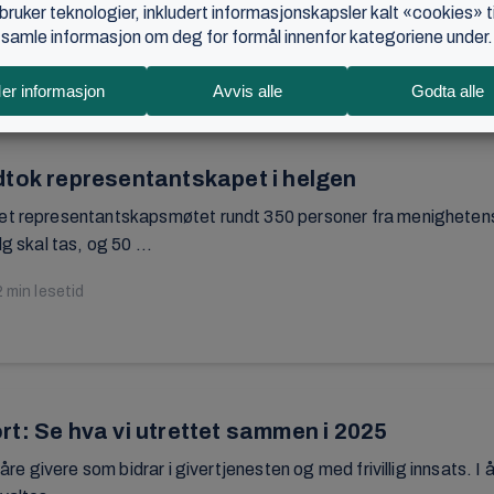
i januar, men på den andre siden av jorden er det 35 varmegrade
enighet ...
17
•
1 min lesetid
dtok representantskapet i helgen
t representantskapsmøtet rundt 350 personer fra menighetens le
lg skal tas, og 50 ...
2 min lesetid
t: Se hva vi utrettet sammen i 2025
 våre givere som bidrar i givertjenesten og med frivillig innsats.