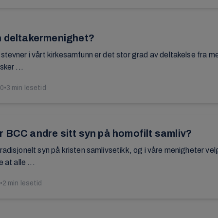
n deltakermenighet?
stevner i vårt kirkesamfunn er det stor grad av deltakelse fra
sker ...
20
•
3 min lesetid
r BCC andre sitt syn på homofilt samliv?
adisjonelt syn på kristen samlivsetikk, og i våre menigheter velger
 at alle ...
•
2 min lesetid