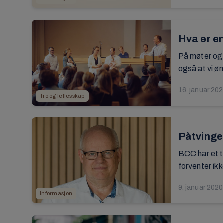
Hva er e
På møter og 
også at vi øn
16. januar 20
Tro og fellesskap
Påtvinge
BCC har et tr
forventer ikke
9. januar 2020
Informasjon