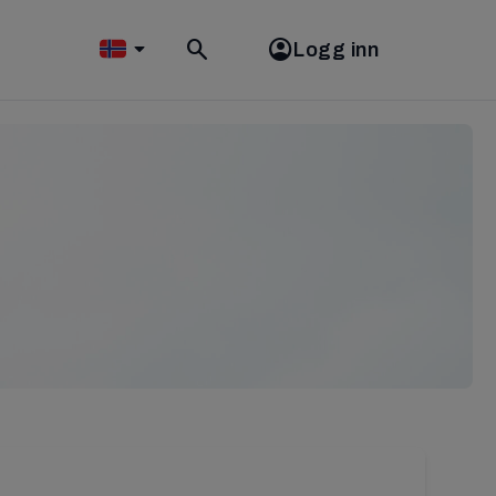
Logg inn
Toggle
search