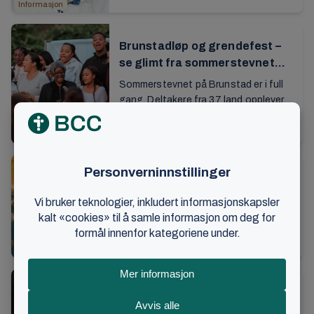
Informasjon
...
Brunstadløp og grendefest –
se glimt fra sommerstevnet
her
Sommerstevnet på Brunstad er i full
gang. Deltakere fra 37 land opplever
aktiviteter og fellesskap, og i sentrum
21. juli 2026
•
2 min lesetid
er møtene der Guds ord forkynnes. Se
Stevner
...
70 år med stevner på Brunstad
Siden 1956 har menigheten hatt
stevner på Brunstad. Her har flere
generasjoner fornyet sin personlige
15. juli 2026
•
2 min lesetid
tro, bygget et verdifullt fellesskap og
Stevner
tatt viktige...
Hele Norge ber – blir du med?
Visste du at kristne i hele Norge har