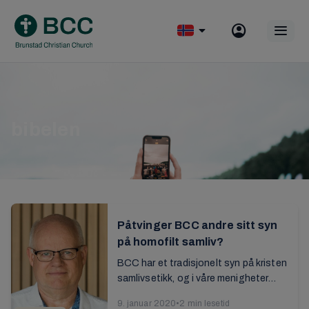
Skip
to
Op
content
mobile
menu
bibelen
Påtvinger BCC andre sitt syn
på homofilt samliv?
BCC har et tradisjonelt syn på kristen
samlivsetikk, og i våre menigheter
velger vi å leve i henhold til det
9. januar 2020
•
2 min lesetid
Bibelen angir. Vi forventer ikke at alle