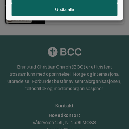
gått sammen om en bønnestafett for
landet vårt i 2026? «Hele Norge Ber»
25. juni 2026
er et prosjekt for å be uavbrutt natt ...
open_in_new
Informasjon
Brunstad Christian Church (BCC) er et kristent
trossamfunn med opprinnelse i Norge og internasjonal
utbredelse. Forbundet består av sentralorganisasjonen,
fellestiltak og medlemsorganisasjoner.
Kontakt
Hovedkontor:
Vålerveien 159, N-1599 MOSS