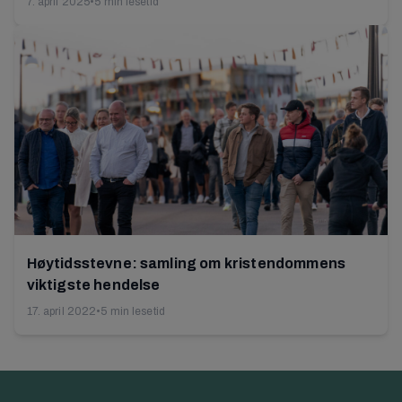
7. april 2025
•
5 min lesetid
Høytidsstevne: samling om kristendommens
viktigste hendelse
17. april 2022
•
5 min lesetid