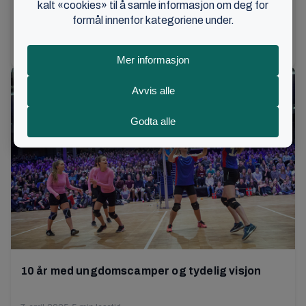
Derfor feirer vi påske
21. mars 2024
•
2 min lesetid
10 år med ungdomscamper og tydelig visjon