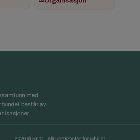
groups
Organisasjon
rossamfunn med
orbundet består av
anisasjoner.
2026 © BCC - Alle rettigheter forbeholdt