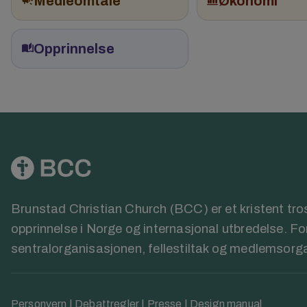
campaign
Medieomtale
bar_chart_4_bars
Økonomi
auto_stories
Opprinnelse
Brunstad Christian Church (BCC) er et kristent t
opprinnelse i Norge og internasjonal utbredelse. F
sentralorganisasjonen, fellestiltak og medlemsorg
Personvern
|
Debattregler
|
Presse
|
Design manual