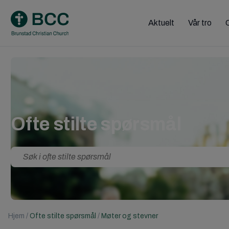
Skip
to
Aktuelt
Vår tro
content
Ofte stilte spørsmål
Search
for:
Hjem
/
Ofte stilte spørsmål
/
Møter og stevner