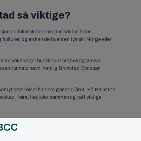
tad så viktige?
sjonale fellesskapet om den kristne troen.
ulturer, og en kan delta enten fysisk i Norge eller
r som vektlegger budskapet om helliggjørelse.
trossamfunnets navn, nemlig Brunstad Christian
m gjerne reiser hit flere ganger i året. På Brunstad
lesskap, feiret høytider sammen og tatt viktige