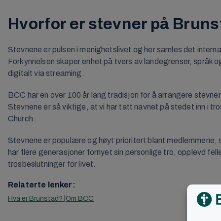
Hvorfor er stevner på Bruns
Stevnene er pulsen i menighetslivet og her samles det interna
Forkynnelsen skaper enhet på tvers av landegrenser, språk og k
digitalt via streaming.
BCC har en over 100 år lang tradisjon for å arrangere stevne
Stevnene er så viktige, at vi har tatt navnet på stedet inn i 
Church.
Stevnene er populære og høyt prioritert blant medlemmene, so
har flere generasjoner fornyet sin personlige tro, opplevd fel
trosbeslutninger for livet.
Relaterte lenker:
Hva er Brunstad?
Om BCC