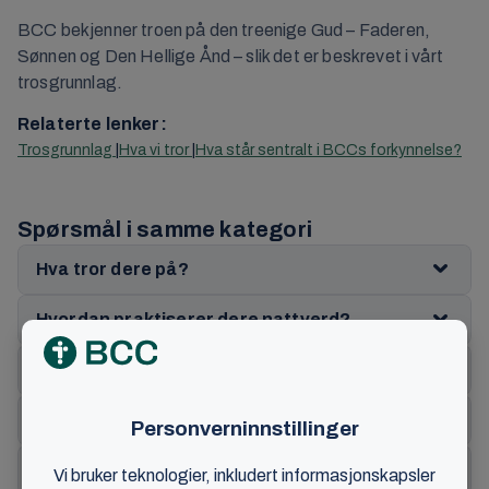
BCC bekjenner troen på den treenige Gud – Faderen,
Sønnen og Den Hellige Ånd – slik det er beskrevet i vårt
trosgrunnlag.
Relaterte lenker:
Trosgrunnlag
Hva vi tror
Hva står sentralt i BCCs forkynnelse?
Spørsmål i samme kategori
Hva tror dere på?
Hvordan praktiserer dere nattverd?
Hva forkynner BCC til barn?
Hvorfor har dere vitnemøter?
Hvem leder møtene?