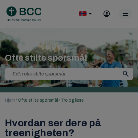
Skip
to
Op
content
mobile
menu
Ofte stilte spørsmål
Search
for:
Hjem
/
Ofte stilte spørsmål
/
Tro og lære
Hvordan ser dere på
treenigheten?