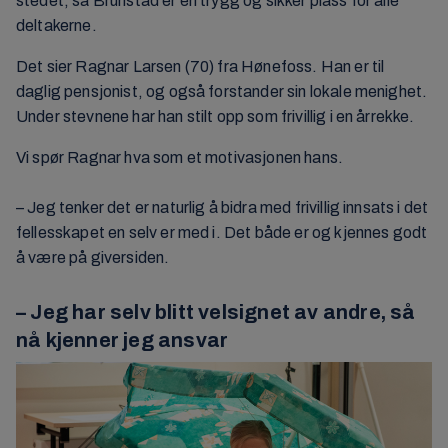
stedet, så Brunstad er en trygg og sikker plass for alle
deltakerne.
Det sier Ragnar Larsen (70) fra Hønefoss. Han er til
daglig pensjonist, og også forstander sin lokale menighet.
Under stevnene har han stilt opp som frivillig i en årrekke.
Vi spør Ragnar hva som et motivasjonen hans.
– Jeg tenker det er naturlig å bidra med frivillig innsats i det
fellesskapet en selv er med i. Det både er og kjennes godt
å være på giversiden.
– Jeg har selv blitt velsignet av andre, så
nå kjenner jeg ansvar