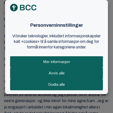
barnemøter parallelt, på forskjellige språk.
– Det er omtrent 35-40 franske barn i alderen 3-5 år, så vi
har også fått med flere mentorer under møtet, som har
aktivisert barna, sier Miriam.
Hun forteller at de har hatt godt samarbeid med leder for
barnekomiteen i BCC, Annette Tobler, under
forberedelsene til barnemøtet.
På spørsmål om hva som motiverer Miriam til å bidra
frivillig, svarer hun følgende:
– Jeg har fått så mye under stevnene her på Brunstad helt
fra jeg var liten, så det er viktig for meg å kunne bidra nå,
og gjøre det jeg kan. Jeg har selv blitt velsignet og
påvirket av andres arbeide og jeg kjenner nå et ansvar for
neste generasjon, og ikke minst for mine egne barn. Jeg er
jo engasjert i arbeidet i min egen lokalmenighet ellers i