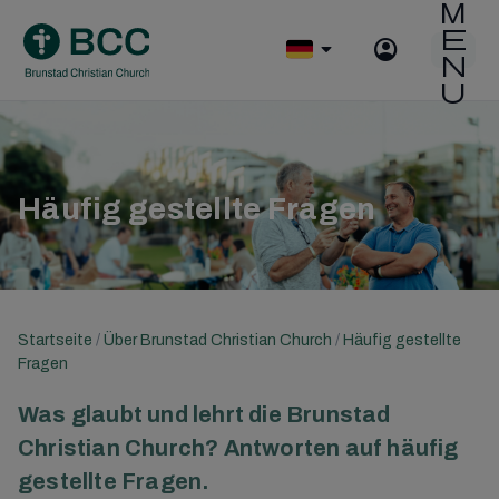
Skip
to
O
content
p
e
n
m
o
b
Häufig gestellte Fragen
i
l
e
m
e
n
Startseite
/
Über Brunstad Christian Church
/
Häufig gestellte
u
Fragen
Was glaubt und lehrt die Brunstad
Christian Church? Antworten auf häufig
gestellte Fragen.