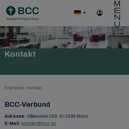
Skip
to
O
content
p
e
n
m
o
b
Kontakt
i
l
e
m
e
n
Startseite
/
Kontakt
u
BCC-Verbund
Adresse:
Vålerveien 159, N-1599 Moss
E-Mail:
kontakt@bcc.no