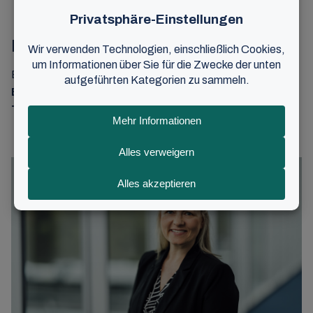
Pressekontakt
Berit Hustad Nilsen
E-Mail:
berit.nilsen@bcc.no
Tel:
+47 93 40 97 35
Presseinformationen