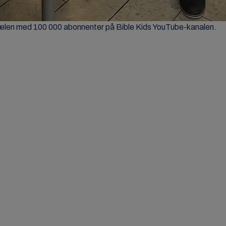
ælen med 100 000 abonnenter på Bible Kids YouTube-kanalen.
er for å godta Markedsføring-informasjonskapsler og laste inn dette i