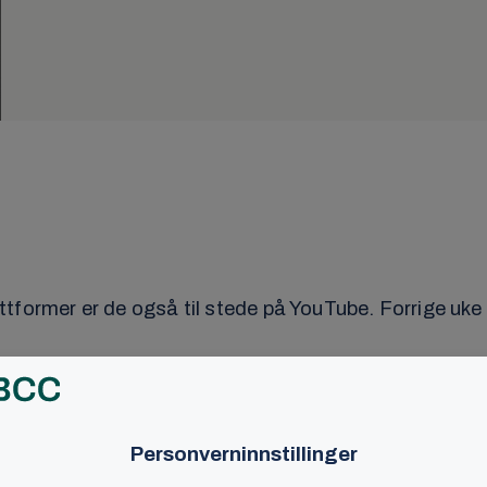
e
ttformer er de også til stede på YouTube. Forrige uk
il Sundmark Johnsen. – Det betyr at vi har nådd ut til
amefri plattform for barn.