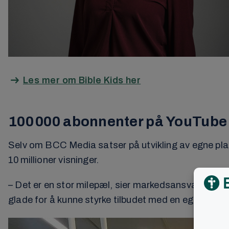
Les mer om Bible Kids her
100 000 abonnenter på YouTub
Selv om BCC Media satser på utvikling av egne pla
10 millioner visninger.
– Det er en stor milepæl, sier markedsansvarlig Kjet
glade for å kunne styrke tilbudet med en egen, rekl