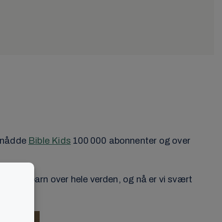
e nådde
Bible Kids
100 000 abonnenter og over
 mange barn over hele verden, og nå er vi svært