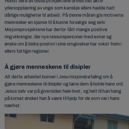
Rundt flere av disse prosjektene drives det aktiv
yrkesopplæring av unge som kanskje ellers hadde hatt
dårlige muligheter til arbeid. På denne måten gis motiverte
mennesker en sjanse til å kunne forsørge seg selv.
Misjonsprosjektene har derfor fått mange positive
ringvirkninger, der nye ressurspersoner med evner og
ønske om å bidra positivt i sine omgivelser har vokst frem i
ellers fattige regioner.
Å gjøre menneskene til disipler
Alt dette arbeidet bunner i Jesu misjonsbefaling om å
gjøre menneskene til disipler og lære dem å holde hans ord.
Jesus selv var på giversiden hele livet, og helt til han hang
på korset ønsket han å være til hjelp for de som var i hans
nærhet.