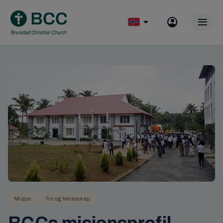
Skip
to
Op
content
mobile
menu
Misjon
Tro og fellesskap