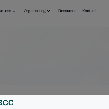
Om oss
Organisering
Ressurser
Kontakt
r
r BCC andre sitt syn på homofilt samliv?