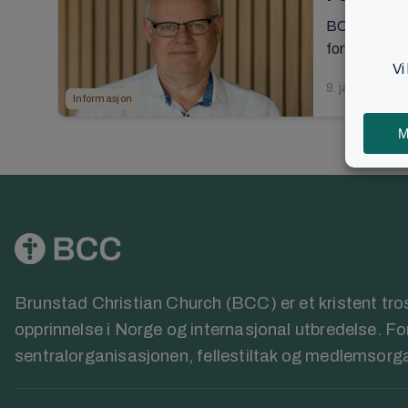
BCC har et tr
forventer ikke
9. januar 2020
Informasjon
Brunstad Christian Church (BCC) er et kristent t
opprinnelse i Norge og internasjonal utbredelse. F
sentralorganisasjonen, fellestiltak og medlemsorg