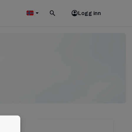
Logg inn
Toggle
search