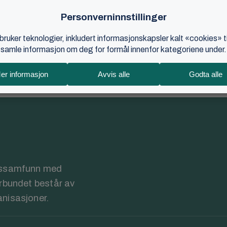
adisjonelt syn på kristen samlivsetikk, og i våre menigheter velger
 at alle ...
•
2 min lesetid
rossamfunn med
orbundet består av
anisasjoner.