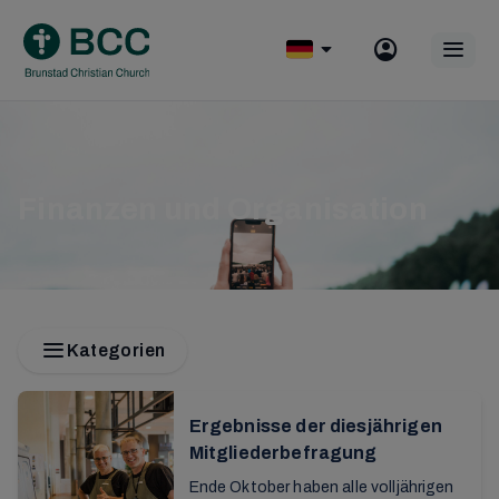
Skip
to
Op
content
mobile
menu
Finanzen und Organisation
Kategorien
Ergebnisse der diesjährigen
Mitgliederbefragung
Ende Oktober haben alle volljährigen