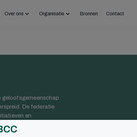
Over ons
Organisatie
Bronnen
Contact
jke geloofsgemeenschap
erspreid. De federatie
itiatieven en