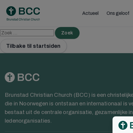
Skip
to
Actueel
Ons geloof
content
Zoeken
Zoek
naar:
Tilbake til startsiden
Brunstad Christian Church (BCC) is een christeli
die in Noorwegen is ontstaan en internationaal is v
bestaat uit de centrale organisatie, gezamenlijke in
ledenorganisaties.