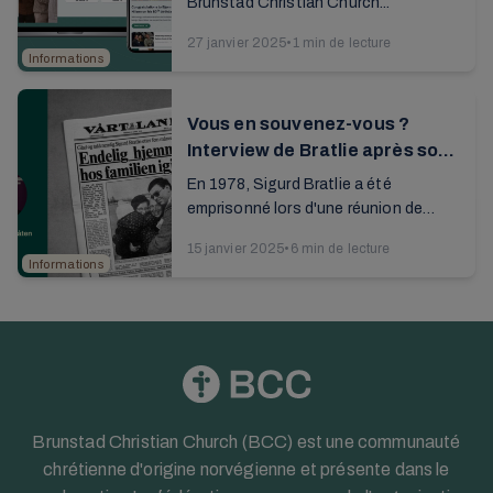
Brunstad Christian Church...
27 janvier 2025
•
1 min de lecture
Informations
Vous en souvenez-vous ?
Interview de Bratlie après son
emprisonnement en Irak
En 1978, Sigurd Bratlie a été
emprisonné lors d'une réunion de
maison à Bagdad. Pendant 143 jours,
15 janvier 2025
•
6 min de lecture
le missionnaire norvégien a été
Informations
détenu dans ...
Brunstad Christian Church (BCC) est une communauté
chrétienne d'origine norvégienne et présente dans le