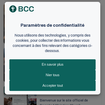
la façon dont ...
Saviez-vous que BCC organise
un webinaire tous les mois ?
Ici, les personnes clés des
assemblées locales reçoivent des
informations actuelles et de
2 avril 2025
•
2 min de lecture
l'inspiration qui les aideront dans leur
Informations
travail pour ré...
Le cœur battant pour la cause
Le week-end de volontariat rassemble
près de 700 personnes venues de 15
pays. Le samedi se termine par
18 février 2025
•
5 min de lecture
l’émission d’information du Magazine
Informations
et un ...
Nouveautés sur le site web
Bienvenue sur le site officiel de