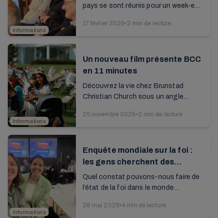
pays se sont réunis pour un week-end
de bénévolat à la mi-février. Tout était
17 février 2026
•
2 min de lecture
réuni pour favoriser l'...
Informations
Un nouveau film présente BCC
en 11 minutes
Découvrez la vie chez Brunstad
Christian Church sous un angle
inédit...
25 novembre 2025
•
2 min de lecture
Informations
Enquête mondiale sur la foi :
les gens cherchent des
réponses
Quel constat pouvons-nous faire de
l’état de la foi dans le monde
aujourd'hui ? Un nouveau rapport
28 mai 2025
•
4 min de lecture
mondial dresse un tableau complet de
Informations