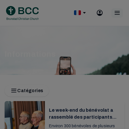
Skip
to
Op
content
mobile
menu
Informations
Catégories
Le week-end du bénévolat a
rassemblé des participants
engagés
Environ 300 bénévoles de plusieurs