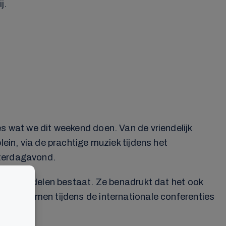
j.
es wat we dit weekend doen. Van de vriendelijk
lein, via de prachtige muziek tijdens het
aterdagavond.
nde onderdelen bestaat. Ze benadrukt dat het ook
kunnen komen tijdens de internationale conferenties