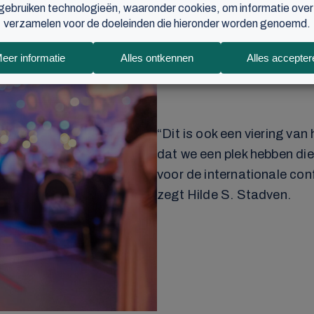
“Dit is ook een viering van
dat we een plek hebben di
voor de internationale conf
zegt Hilde S. Stadven.