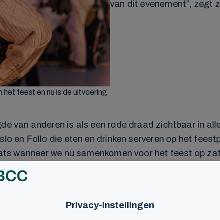
van dit evenement”, zegt zi
 het feest en nu is de uitvoering
de van anderen is als een rode draad zichtbaar in all
lo en Follo die eten en drinken serveren op het feestp
 plaats wanneer we nu samenkomen voor het feest op z
ingen gewerkt en vertelt dat de viering uit verschille
 Smith had, dat mensen van over de hele wereld samen 